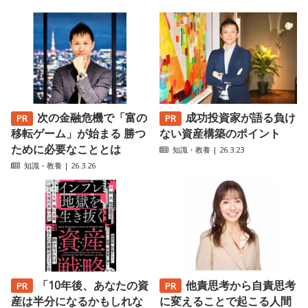
次の金融危機で「富の
成功投資家が語る負け
移転ゲーム」が始まる 勝つ
ない資産構築のポイント
ために必要なこととは
知識・教養
| 26.3.23
知識・教養
| 26.3.26
「10年後、あなたの資
他責思考から自責思考
産は半分になるかもしれな
に変えることで起こる人間