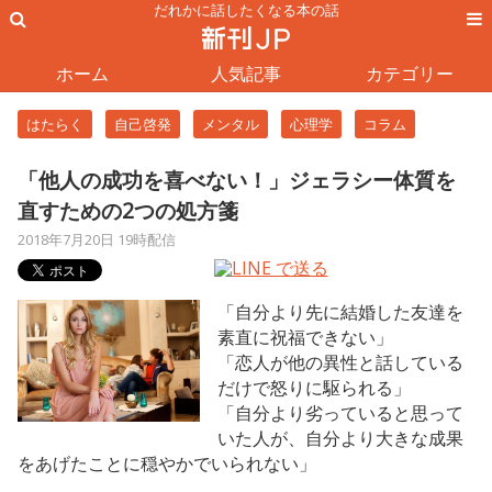
だれかに話したくなる本の話
ホーム
人気記事
カテゴリー
はたらく
自己啓発
メンタル
心理学
コラム
「他人の成功を喜べない！」ジェラシー体質を
直すための2つの処方箋
2018年7月20日 19時配信
「自分より先に結婚した友達を
素直に祝福できない」
「恋人が他の異性と話している
だけで怒りに駆られる」
「自分より劣っていると思って
いた人が、自分より大きな成果
をあげたことに穏やかでいられない」