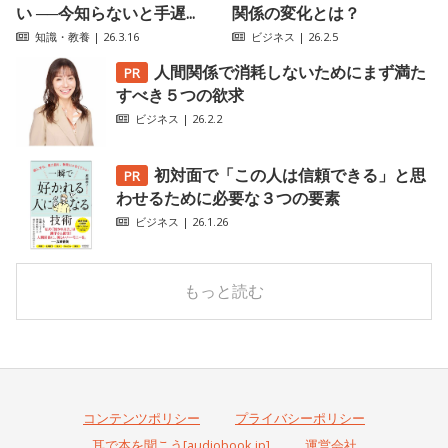
い ──今知らないと手遅...
関係の変化とは？
知識・教養
| 26.3.16
ビジネス
| 26.2.5
人間関係で消耗しないためにまず満た
すべき５つの欲求
ビジネス
| 26.2.2
初対面で「この人は信頼できる」と思
わせるために必要な３つの要素
ビジネス
| 26.1.26
もっと読む
コンテンツポリシー
プライバシーポリシー
耳で本を聞こう[audiobook.jp]
運営会社