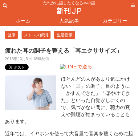
だれかに話したくなる本の話
ホーム
人気記事
カテゴリー
健康
ストレス解消
生活習慣
疲れた耳の調子を整える「耳エクササイズ」
2018年10月5日 18時配信
ほとんどの人があまり気にかけ
ない「耳」の調子。目のように
「かすんできた」「ぼやけてき
た」といった自覚がしにくの
で、気づかない間に、聴力の衰
えや難聴が始まっていることも
あります。
近年では、イヤホンを使って大音量で音楽を聴くために起