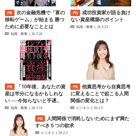
次の金融危機で「富の
成功投資家が語る負け
移転ゲーム」が始まる 勝つ
ない資産構築のポイント
ために必要なこととは
知識・教養
| 26.3.23
知識・教養
| 26.3.26
「10年後、あなたの資
他責思考から自責思考
産は半分になるかもしれな
に変えることで起こる人間
い ──今知らないと手遅...
関係の変化とは？
知識・教養
| 26.3.16
ビジネス
| 26.2.5
人間関係で消耗しないためにまず満た
すべき５つの欲求
ビジネス
| 26.2.2