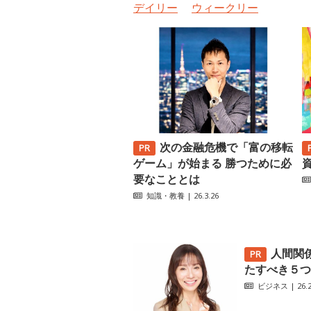
デイリー
ウィークリー
次の金融危機で「富の移転
ゲーム」が始まる 勝つために必
要なこととは
知識・教養
| 26.3.26
人間関
たすべき５つ
ビジネス
| 26.2