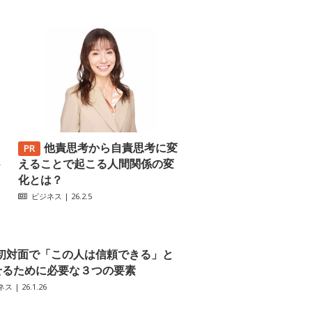
他責思考から自責思考に変
─
えることで起こる人間関係の変
化とは？
ビジネス
| 26.2.5
初対面で「この人は信頼できる」と
せるために必要な３つの要素
ネス
| 26.1.26