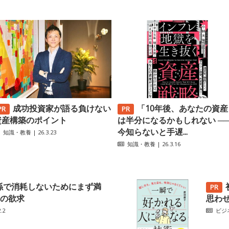
成功投資家が語る負けない
「10年後、あなたの資産
資産構築のポイント
は半分になるかもしれない ─
今知らないと手遅...
知識・教養
| 26.3.23
知識・教養
| 26.3.16
係で消耗しないためにまず満
の欲求
思わ
.2
ビジ