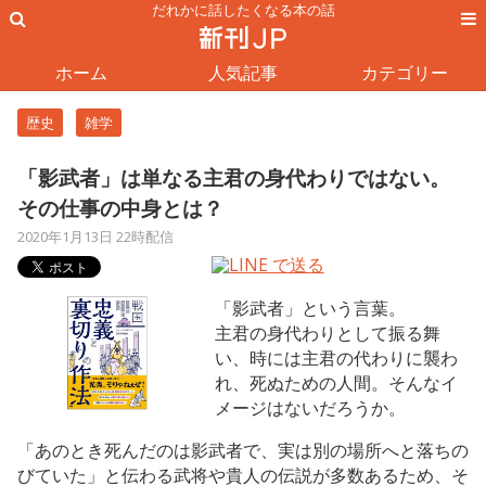
だれかに話したくなる本の話
ホーム
人気記事
カテゴリー
歴史
雑学
「影武者」は単なる主君の身代わりではない。
その仕事の中身とは？
2020年1月13日 22時配信
「影武者」という言葉。
主君の身代わりとして振る舞
い、時には主君の代わりに襲わ
れ、死ぬための人間。そんなイ
メージはないだろうか。
「あのとき死んだのは影武者で、実は別の場所へと落ちの
びていた」と伝わる武将や貴人の伝説が多数あるため、そ