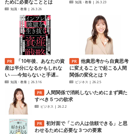
ために必要なこととは
知識・教養
| 26.3.23
知識・教養
| 26.3.26
「10年後、あなたの資
他責思考から自責思考
産は半分になるかもしれな
に変えることで起こる人間
い ──今知らないと手遅...
関係の変化とは？
知識・教養
| 26.3.16
ビジネス
| 26.2.5
人間関係で消耗しないためにまず満た
すべき５つの欲求
ビジネス
| 26.2.2
初対面で「この人は信頼できる」と思
わせるために必要な３つの要素