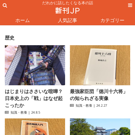
だれかに話したくなる本の話
ホーム
人気記事
カテゴリー
歴史
はじまりはささいな喧嘩？
最強家臣団「徳川十六将」
日本史上の「戦」はなぜ起
の知られざる実像
こったか
知識・教養
| 24.2.27
知識・教養
| 24.8.5