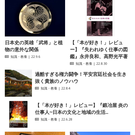
日本史の英雄「武将」と植
【「本が好き！」レビュ
物の意外な関係
ー】『失われゆく仕事の図
鑑』永井良和、高野光平著
知識・教養
| 22.9.6
知識・教養
| 22.8.30
過酷すぎる権力闘争！平安宮廷社会を生き
抜く貴族のノウハウ
知識・教養
| 22.8.4
【「本が好き！」レビュー】『鍛冶屋 炎の
仕事人~日本の文化と地域の生活...
知識・教養
| 22.6.28