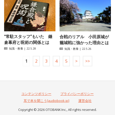
“常駐スタッフ”もいた 鎌
合戦のリアル 小田原城が
倉幕府と呪術の関係とは
籠城戦に強かった理由とは
知識・教養
| 22.5.28
知識・教養
| 22.5.26
1
2
3
4
5
>
>>
コンテンツポリシー
プライバシーポリシー
耳で本を聞こう[audiobook.jp]
運営会社
Copyright © 2026 OTOBANK Inc., All rights reserved.