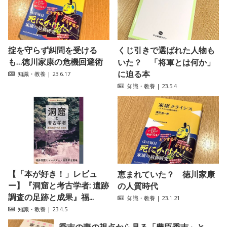
掟を守らず糾問を受ける
くじ引きで選ばれた人物も
も…徳川家康の危機回避術
いた？ 「将軍とは何か」
に迫る本
知識・教養
| 23.6.17
知識・教養
| 23.5.4
【「本が好き！」レビュ
恵まれていた？ 徳川家康
ー】『洞窟と考古学者: 遺跡
の人質時代
調査の足跡と成果』福...
知識・教養
| 23.1.21
知識・教養
| 23.4.5