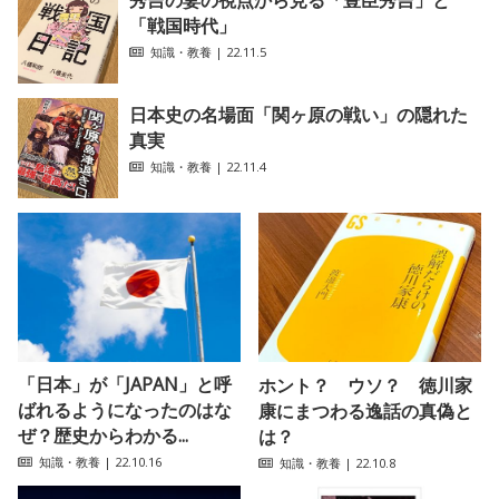
秀吉の妻の視点から見る「豊臣秀吉」と
「戦国時代」
知識・教養
| 22.11.5
日本史の名場面「関ヶ原の戦い」の隠れた
真実
知識・教養
| 22.11.4
「日本」が「JAPAN」と呼
ホント？ ウソ？ 徳川家
ばれるようになったのはな
康にまつわる逸話の真偽と
ぜ？歴史からわかる...
は？
知識・教養
| 22.10.16
知識・教養
| 22.10.8