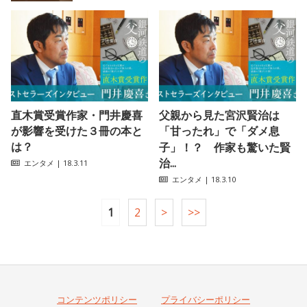
直木賞受賞作家・門井慶喜
父親から見た宮沢賢治は
が影響を受けた３冊の本と
「甘ったれ」で「ダメ息
は？
子」！？ 作家も驚いた賢
治...
エンタメ
| 18.3.11
エンタメ
| 18.3.10
1
2
>
>>
コンテンツポリシー
プライバシーポリシー