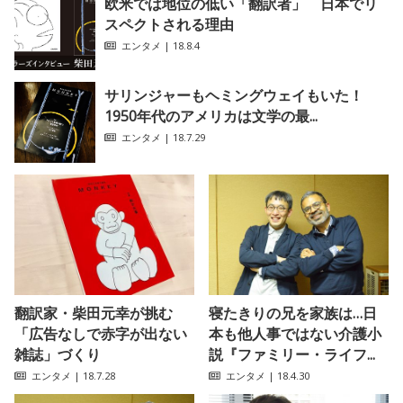
欧米では地位の低い「翻訳者」 日本でリ
スペクトされる理由
エンタメ
| 18.8.4
サリンジャーもヘミングウェイもいた！
1950年代のアメリカは文学の最...
エンタメ
| 18.7.29
翻訳家・柴田元幸が挑む
寝たきりの兄を家族は…日
「広告なしで赤字が出ない
本も他人事ではない介護小
雑誌」づくり
説『ファミリー・ライフ...
エンタメ
| 18.7.28
エンタメ
| 18.4.30