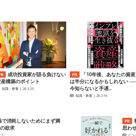
成功投資家が語る負けない
「10年後、あなたの資産
資産構築のポイント
は半分になるかもしれない ─
今知らないと手遅...
知識・教養
| 26.3.23
知識・教養
| 26.3.16
係で消耗しないためにまず満
の欲求
思わ
.2
ビジ