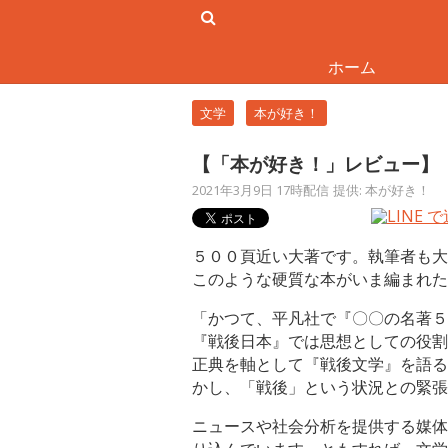
ホーム
文学
本が好き！
【「本が好き！」レビュー】
2021年3月9日 17時配信
提供: 本が好き！
５００頁近い大著です。執筆者も大
このような硬質な本がいま編まれた
「かつて、平凡社で『〇〇の名著５
『戦後日本』では思想としての役割
正典を軸として『戦後文学』を語る
かし、「戦後」という状況との緊張
ニュースや社会分析を提供する媒体