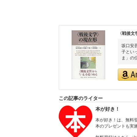
〈戦後文
坂口安
子とい
ま」の
この記事のライター
本が好き！
本が好き！は、無料
本のプレゼントも実