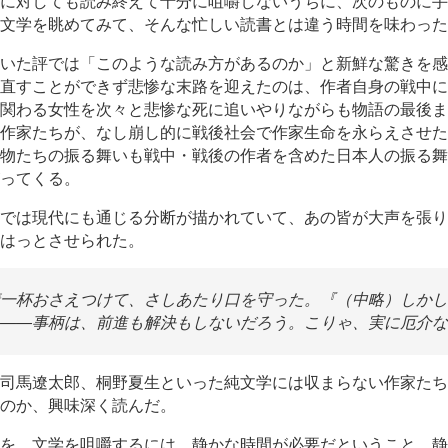
に対しても読み終えて十分に咀嚼しないうちに、次のものに手
文学を眺めてみて、そんな忙しい読書とは違う時間を味わった
いた評では「このような読み方があるのか」と新鮮な驚きを感
直すことができず悲惨な末路を迎えたのは、作者自身の戦中に
関わる女性を次々と悲惨な死に追いやりながらも物語の最後ま
作家たちが、なし崩し的に戦後社会で作家生命を永らえさせた
物たちの振る舞いも戦中・戦後の作者を含めた日本人の振る舞
ってくる。
では現代にも通じる分断が描かれていて、あの皆が大声を張り
はっとさせられた。
一杯おさえつけて、さしあたり口を守った。『（中略）しかし
――事柄は、前進も解決もしないだろう。こりゃ、実に厄介な
司馬遼太郎、桐野夏生といった純文学には収まらない作家たち
のか、興味深く読んだ。
を、文学を咀嚼するには、静かな時間が必要だということ。静