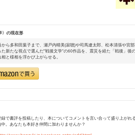
学〉の現在形
吾から多和田葉子まで、瀬戸内晴美(寂聴)や司馬遼太郎、松本清張や宮
った新たな視点で選んだ“戦後文学”の60作品を、震災を経た「戦後」後
位相と様相を浮かび上がらせる。
登録で書評を投稿したり、本についてコメントを言い合って盛り上がれ
施中。あなたも本好き仲間に加わりませんか？