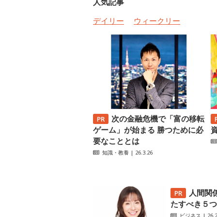
人気記事
デイリー
ウィークリー
次の金融危機で「富の移転
ゲーム」が始まる 勝つために必
要なこととは
知識・教養
| 26.3.26
人間関
たすべき５つ
ビジネス
| 26.2