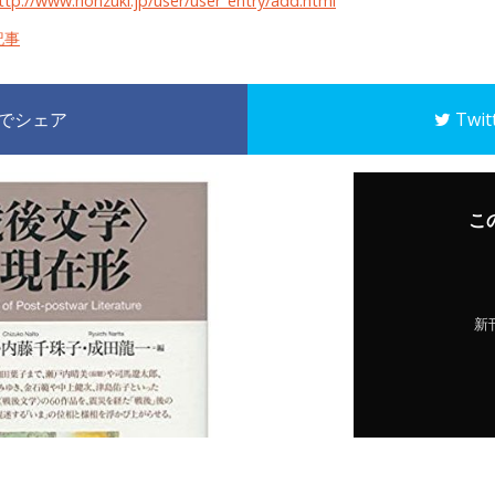
ttp://www.honzuki.jp/user/user_entry/add.html
記事
k でシェア
Twi
こ
新