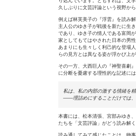
り込んでいます。ともすれば、文学
久しぶりに文芸評論という視野から
例えば林芙美子の『浮雲』を読み解
主人公のゆき子が戦後を新たに生き
であり、ゆき子の情人である富岡が
家としてもてはやされた日本の男性
あまりにも生々しく利己的な登場人
らの見方とは異なる姿が浮かび上が
その一方、大西巨人の『神聖喜劇』
に分断を憂慮する理性的な記述には
私は、私の内部の激する情緒を精
――理詰めにすることだけでは、
本書には、松本清張、宮部みゆき、
たちを「文芸評論」がどう読み解く
読み通してみて感じたことは、物事