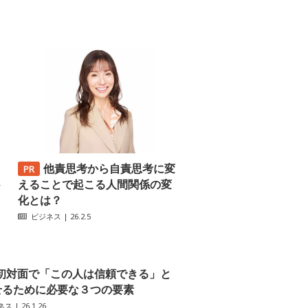
他責思考から自責思考に変
─
えることで起こる人間関係の変
化とは？
ビジネス
| 26.2.5
初対面で「この人は信頼できる」と
せるために必要な３つの要素
ネス
| 26.1.26