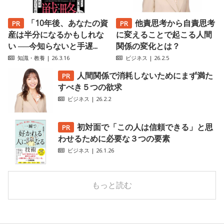
「10年後、あなたの資
他責思考から自責思考
産は半分になるかもしれな
に変えることで起こる人間
い ──今知らないと手遅...
関係の変化とは？
知識・教養
| 26.3.16
ビジネス
| 26.2.5
人間関係で消耗しないためにまず満た
すべき５つの欲求
ビジネス
| 26.2.2
初対面で「この人は信頼できる」と思
わせるために必要な３つの要素
ビジネス
| 26.1.26
もっと読む