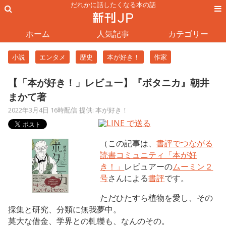
だれかに話したくなる本の話
ホーム
人気記事
カテゴリー
小説
エンタメ
歴史
本が好き！
作家
【「本が好き！」レビュー】『ボタニカ』朝井
まかて著
2022年3月4日 16時配信
提供: 本が好き！
（この記事は、
書評でつながる
読書コミュニティ「本が好
き！」
レビュアーの
ムーミン２
号
さんによる
書評
です。
ただひたすら植物を愛し、その
採集と研究、分類に無我夢中。
莫大な借金、学界との軋轢も、なんのその。