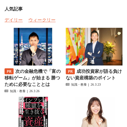
人気記事
デイリー
ウィークリー
次の金融危機で「富の
成功投資家が語る負け
移転ゲーム」が始まる 勝つ
ない資産構築のポイント
ために必要なこととは
知識・教養
| 26.3.23
知識・教養
| 26.3.26