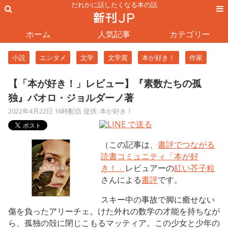
だれかに話したくなる本の話
ホーム
人気記事
カテゴリー
小説
エンタメ
文学
文学賞
本が好き！
作家
【「本が好き！」レビュー】『素数たちの孤
独』パオロ・ジョルダーノ著
2022年4月22日 16時配信
提供: 本が好き！
（この記事は、
書評でつながる
読書コミュニティ「本が好
き！」
レビュアーの
紅い芥子粒
さんによる
書評
です。
スキー中の事故で脚に癒せない
傷を負ったアリーチェ。けた外れの数学の才能を持ちなが
ら、孤独の殻に閉じこもるマッティア。この少女と少年の