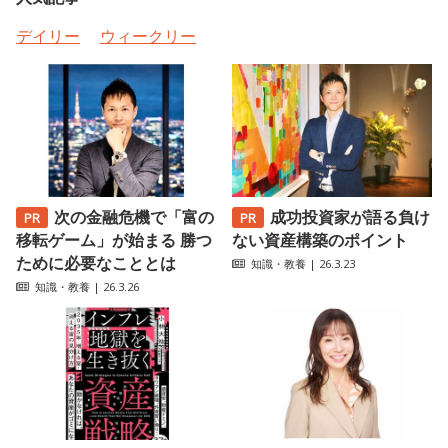
デイリー
ウィークリー
次の金融危機で「富の
成功投資家が語る負け
移転ゲーム」が始まる 勝つ
ない資産構築のポイント
ために必要なこととは
知識・教養
| 26.3.23
知識・教養
| 26.3.26