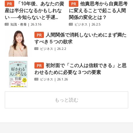
「10年後、あなたの資
他責思考から自責思考
産は半分になるかもしれな
に変えることで起こる人間
い ──今知らないと手遅...
関係の変化とは？
知識・教養
| 26.3.16
ビジネス
| 26.2.5
人間関係で消耗しないためにまず満た
すべき５つの欲求
ビジネス
| 26.2.2
初対面で「この人は信頼できる」と思
わせるために必要な３つの要素
ビジネス
| 26.1.26
もっと読む