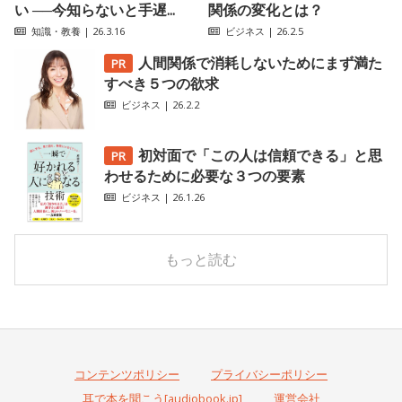
い ──今知らないと手遅...
関係の変化とは？
知識・教養
| 26.3.16
ビジネス
| 26.2.5
人間関係で消耗しないためにまず満た
すべき５つの欲求
ビジネス
| 26.2.2
初対面で「この人は信頼できる」と思
わせるために必要な３つの要素
ビジネス
| 26.1.26
もっと読む
コンテンツポリシー
プライバシーポリシー
耳で本を聞こう[audiobook.jp]
運営会社