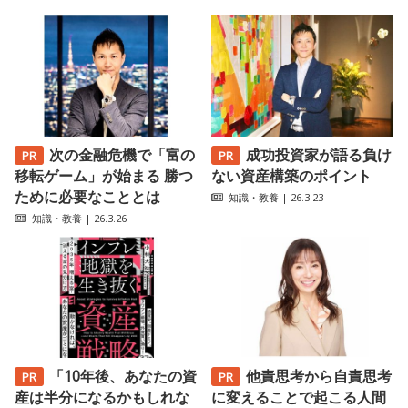
次の金融危機で「富の
成功投資家が語る負け
移転ゲーム」が始まる 勝つ
ない資産構築のポイント
ために必要なこととは
知識・教養
| 26.3.23
知識・教養
| 26.3.26
「10年後、あなたの資
他責思考から自責思考
産は半分になるかもしれな
に変えることで起こる人間