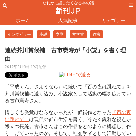
だれかに話したくなる本の話
ホーム
人気記事
カテゴリー
インタビュー
小説
文学
文学賞
作家
連続芥川賞候補 古市憲寿が「小説」を書く理
由
2019年9月6日 19時配信
『平成くん、さようなら』に続いて『百の夜は跳ねて』を
芥川賞候補に送り込み、小説家として活動の幅を広げてい
る古市憲寿さん。
惜しくも受賞はならなかったが、候補作となった
『百の夜
は跳ねて』
は現代の都市生活を書く、冷たく鋭利な視点が
際立つ長編。古市さんはこの作品をどのように構想し、作
り上げていったのか。そして、社会学者として活動してい