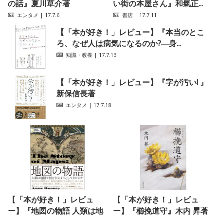
の話』夏川草介著
い街の本屋さん』和氣正...
エンタメ
| 17.7.6
書店
| 17.7.11
【「本が好き！」レビュー】『本当のとこ
ろ、なぜ人は病気になるのか?―身...
知識・教養
| 17.7.13
【「本が好き！」レビュー】『字が汚い! 』
新保信長著
エンタメ
| 17.7.18
【「本が好き！」レビュ
【「本が好き！」レビュ
ー】『地図の物語 人類は地
ー】『櫛挽道守』木内 昇著