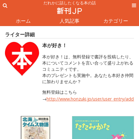
だれかに話したくなる本の話
ホーム
人気記事
カテゴリー
ライター詳細
本が好き！
本が好き！は、無料登録で書評を投稿したり、
本についてコメントを言い合って盛り上がれる
コミュニティです。
本のプレゼントも実施中。あなたも本好き仲間
に加わりませんか？
無料登録はこちら
→
http://www.honzuki.jp/user/user_entry/add.h