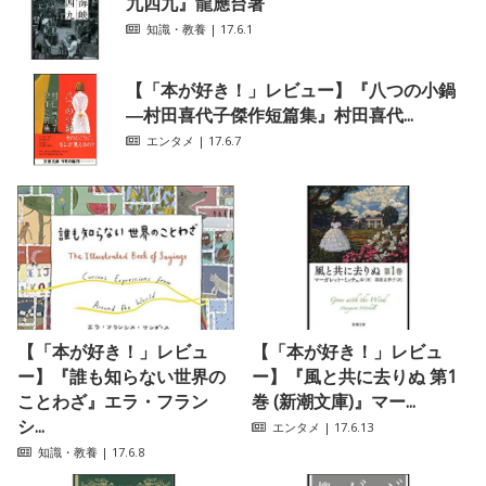
九四九』龍應台著
知識・教養
| 17.6.1
【「本が好き！」レビュー】『八つの小鍋
―村田喜代子傑作短篇集』村田喜代...
エンタメ
| 17.6.7
【「本が好き！」レビュ
【「本が好き！」レビュ
ー】『誰も知らない世界の
ー】『風と共に去りぬ 第1
ことわざ』エラ・フラン
巻 (新潮文庫)』マー...
シ...
エンタメ
| 17.6.13
知識・教養
| 17.6.8