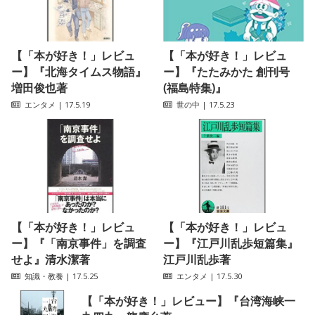
【「本が好き！」レビュ
【「本が好き！」レビュ
ー】『北海タイムス物語』
ー】『たたみかた 創刊号
増田俊也著
(福島特集)』
エンタメ
| 17.5.19
世の中
| 17.5.23
【「本が好き！」レビュ
【「本が好き！」レビュ
ー】『「南京事件」を調査
ー】『江戸川乱歩短篇集』
せよ』清水潔著
江戸川乱歩著
知識・教養
| 17.5.25
エンタメ
| 17.5.30
【「本が好き！」レビュー】『台湾海峡一