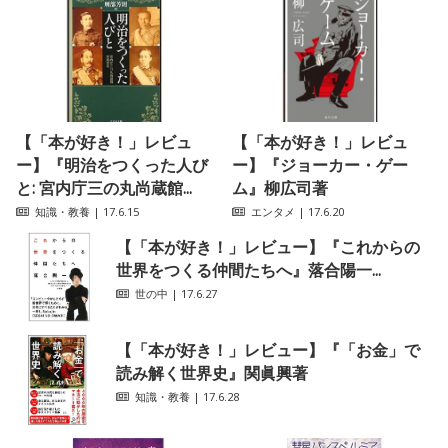
【「本が好き！」レビュ
【「本が好き！」レビュ
ー】『明治をつくった人び
ー】『ジョーカー・ゲー
と: 宮内庁三の丸尚蔵館...
ム』柳広司著
知識・教養
| 17.6.15
エンタメ
| 17.6.20
【「本が好き！」レビュー】『これからの
世界をつくる仲間たちへ』落合陽一...
世の中
| 17.6.27
【「本が好き！」レビュー】『「お金」で
読み解く世界史』関眞興著
知識・教養
| 17.6.28