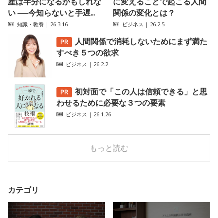
産は半分になるかもしれな
に変えることで起こる人間
い ──今知らないと手遅...
関係の変化とは？
知識・教養
| 26.3.16
ビジネス
| 26.2.5
人間関係で消耗しないためにまず満た
すべき５つの欲求
ビジネス
| 26.2.2
初対面で「この人は信頼できる」と思
わせるために必要な３つの要素
ビジネス
| 26.1.26
もっと読む
カテゴリ