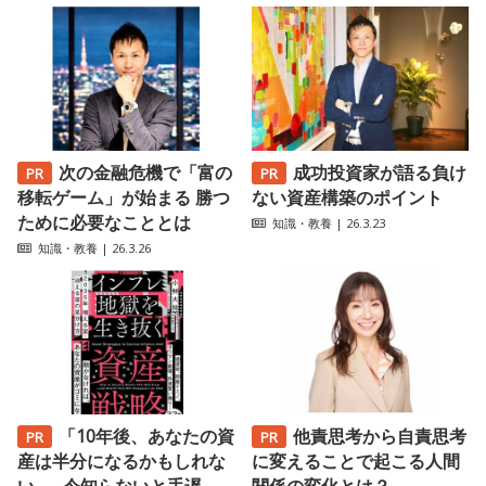
次の金融危機で「富の
成功投資家が語る負け
移転ゲーム」が始まる 勝つ
ない資産構築のポイント
ために必要なこととは
知識・教養
| 26.3.23
知識・教養
| 26.3.26
「10年後、あなたの資
他責思考から自責思考
産は半分になるかもしれな
に変えることで起こる人間
い ──今知らないと手遅...
関係の変化とは？