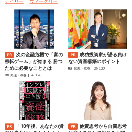
デイリー
ウィークリー
次の金融危機で「富の
成功投資家が語る負け
移転ゲーム」が始まる 勝つ
ない資産構築のポイント
ために必要なこととは
知識・教養
| 26.3.23
知識・教養
| 26.3.26
「10年後、あなたの資
他責思考から自責思考