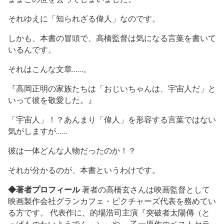
それゆえに「知られざる偉人」なのです。
しかも、本書の冒頭で、高橋監督は気になる言葉を書いて
いるんです。
それはこんな文章……。
『高岡正明の家族たちは「おじいちゃんは、宇宙人だ」と
いって彼を敬愛した。』
「宇宙人」！？あんまり「偉人」を形容する言葉ではない
気がしますが……
彼は一体どんな人物だったのか！？
それが分かるのが、本書というわけです。
◆著者プロフィール
著者の高橋玄さんは映画監督として
映画製作会社グランカフェ・ピクチャーズ代表を務めてい
る方です。 代表作に、的場浩司主演『突破者太陽傳（と
っぱものたいようでん」）』や、 乙一原作のベストセラ