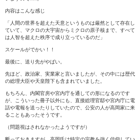
内容はこんな感じ
「人間の世界を超えた天意というものは厳然として存在し
ていて、マクロの大宇宙からミクロの原子核まで、すべて
は人智を超えた秩序で成り立っているのだ」
スケールがでかい！！
最後に、送り先がやばい。
先ほど、政治家、実業家と言いましたが、その中には歴代
の総理大臣や天皇陛下も含まれていました。
もちろん、内閣官房や宮内庁を通しての形になるのです
が、こういった冊子以外にも、直接総理官邸や宮内庁に電
話や電報を送ったりしていたので、公安の人が高岡家に来
ることもあったそうです。
（問題視はされなかったようですが）
断っておきますが、高岡氏は特定の宗教を強く信仰してい