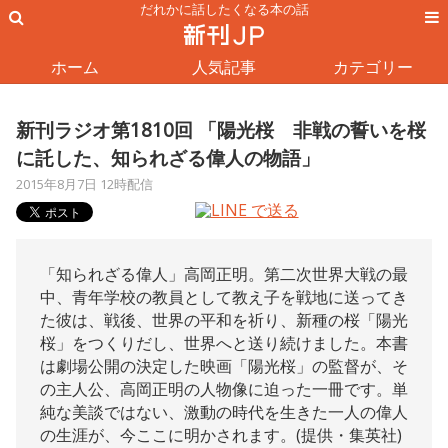
だれかに話したくなる本の話
ホーム
人気記事
カテゴリー
新刊ラジオ第1810回 「陽光桜 非戦の誓いを桜
に託した、知られざる偉人の物語」
2015年8月7日 12時配信
「知られざる偉人」高岡正明。第二次世界大戦の最
中、青年学校の教員として教え子を戦地に送ってき
た彼は、戦後、世界の平和を祈り、新種の桜「陽光
桜」をつくりだし、世界へと送り続けました。本書
は劇場公開の決定した映画「陽光桜」の監督が、そ
の主人公、高岡正明の人物像に迫った一冊です。単
純な美談ではない、激動の時代を生きた一人の偉人
の生涯が、今ここに明かされます。(提供・集英社)