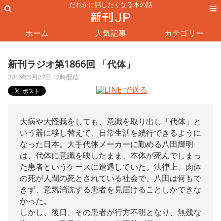
だれかに話したくなる本の話
ホーム
人気記事
カテゴリー
新刊ラジオ第1866回 「代体」
2016年5月27日 12時配信
大病や大怪我をしても、意識を取り出し「代体」と
いう器に移し替えて、日常生活を続行できるように
なった日本。大手代体メーカーに勤める八田輝明
は、代体に意識を映したまま、本体が死んでしまっ
た患者というケースに遭遇していた。法律上、肉体
の死が人間の死とされている社会で、八田は何もで
きず、意気消沈する患者を見届けることしかできな
かった。
しかし、後日、その患者が行方不明となり、無残な