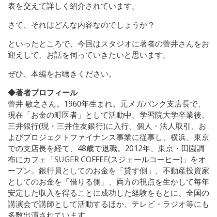
表を交えて詳しく紹介されています。
さて、それはどんな内容なのでしょうか？
といったところで、今回はスタジオに著者の菅井さんをお
迎えして、お話を伺っていきたいと思います。
ぜひ、本編をお聴きください。
◆著者プロフィール
菅井 敏之さん。1960年生まれ。元メガバンク支店長で、
現在「お金の町医者」として活動中。学習院大学卒業後、
三井銀行(現・三井住友銀行)に入行。個人・法人取引、お
よびプロジェクトファイナンス事業に従事し、横浜、東京
での支店長を経て、48歳で退職。2012年、東京・田園調
布にカフェ「SUGER COFFEE(スジェールコーヒー)」をオ
ープン。銀行員としてのお金を「貸す側」、不動産投資家
としてのお金を「借りる側」、両方の視点を生かして毎年
安定した収入を得ることに成功した経験をもとに、全国の
講演会で講師として活動するほか、テレビ・ラジオ等にも
多数出演されています。