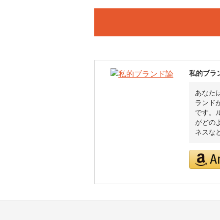
私的ブラ
あなた
ランド
です。
がどの
ネスな