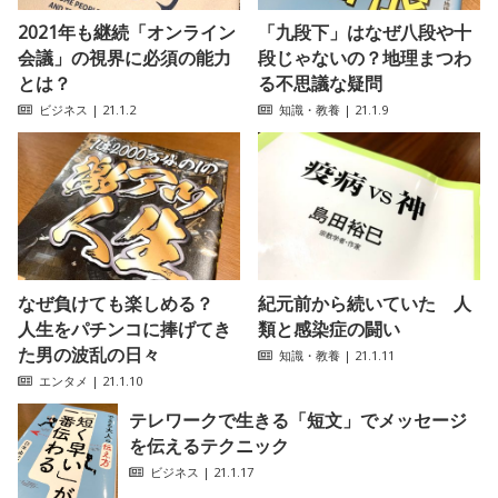
2021年も継続「オンライン
「九段下」はなぜ八段や十
会議」の視界に必須の能力
段じゃないの？地理まつわ
とは？
る不思議な疑問
ビジネス
| 21.1.2
知識・教養
| 21.1.9
なぜ負けても楽しめる？
紀元前から続いていた 人
人生をパチンコに捧げてき
類と感染症の闘い
た男の波乱の日々
知識・教養
| 21.1.11
エンタメ
| 21.1.10
テレワークで生きる「短文」でメッセージ
を伝えるテクニック
ビジネス
| 21.1.17