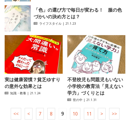
「色」の選び方で毎日が変わる！ 服の色
づかいの決め方とは？
ライフスタイル
| 21.1.23
実は健康習慣？貧乏ゆすり
不登校児も問題児もいない
の意外な効果とは
小学校の教育法「見えない
学力」づくりとは
知識・教養
| 21.1.24
世の中
| 21.1.31
<<
<
7
8
9
10
11
>
>>