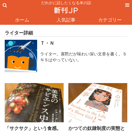
だれかに話したくなる本の話
ホーム
人気記事
カテゴリー
ライター詳細
Ｔ・Ｎ
ライター。寡黙だが味わい深い文章を書く。Ｓ
ＮＳはやっていない。
「サクサク」という食感。
かつての奴隷制度の実態と