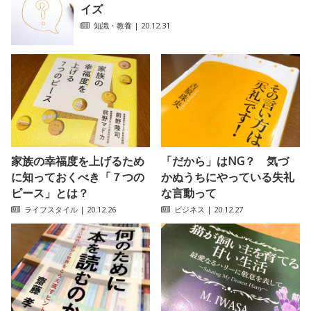
イズ
知識・教養
| 20.12.31
家族の幸福度を上げるため
「だから」はNG？ 気づ
に知っておくべき「７つの
かぬうちにやっている失礼
ピース」とは？
な言動って
ライフスタイル
| 20.12.26
ビジネス
| 20.12.27