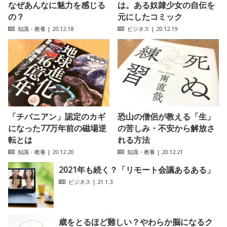
なぜあんなに魅力を感じる
は。ある奴隷少女の自伝を
の？
元にしたコミック
知識・教養
| 20.12.18
ビジネス
| 20.12.19
「チバニアン」認定のカギ
恐山の僧侶が教える「生」
になった77万年前の磁場逆
の苦しみ・不安から解放さ
転とは
れる方法
知識・教養
| 20.12.20
知識・教養
| 20.12.21
2021年も続く？「リモート会議あるある」
ビジネス
| 21.1.3
歳をとるほど難しい？やわらか脳になるク