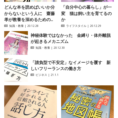
どんな本を読めばいいか分
「自分中心の暮らし」が一
からないという人に 齋藤
変 猫は飼い主を育てるの
孝が教養を深めるための...
か
知識・教養
| 20.12.28
ライフスタイル
| 20.12.29
神秘体験ではなかった 金縛り・体外離脱
が起きるメカニズム
知識・教養
| 20.12.30
「請負型で不安定」なイメージを覆す 新
しいフリーランスの働き方
ビジネス
| 21.1.1