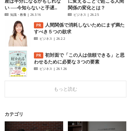
産は半分になるかもしれな
に変えることで起こる人間
い ──今知らないと手遅...
関係の変化とは？
知識・教養
| 26.3.16
ビジネス
| 26.2.5
人間関係で消耗しないためにまず満た
すべき５つの欲求
ビジネス
| 26.2.2
初対面で「この人は信頼できる」と思
わせるために必要な３つの要素
ビジネス
| 26.1.26
もっと読む
カテゴリ