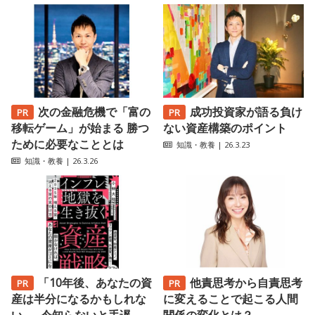
次の金融危機で「富の
成功投資家が語る負け
移転ゲーム」が始まる 勝つ
ない資産構築のポイント
ために必要なこととは
知識・教養
| 26.3.23
知識・教養
| 26.3.26
「10年後、あなたの資
他責思考から自責思考
産は半分になるかもしれな
に変えることで起こる人間
い ──今知らないと手遅...
関係の変化とは？