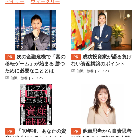
デイリー
ウィークリー
次の金融危機で「富の
成功投資家が語る負け
移転ゲーム」が始まる 勝つ
ない資産構築のポイント
ために必要なこととは
知識・教養
| 26.3.23
知識・教養
| 26.3.26
「10年後、あなたの資
他責思考から自責思考