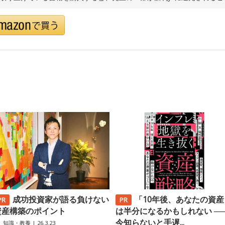
成功投資家が語る負けない
「10年後、あなたの資産
資産構築のポイント
は半分になるかもしれない ─
今知らないと手遅...
知識・教養
| 26.3.23