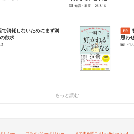
知識・教養
| 26.3.16
係で消耗しないためにまず満
の欲求
思わ
.2
ビジ
もっと読む
ポリシー
プライバシーポリシー
耳で本を聞こう[audiobook.jp]