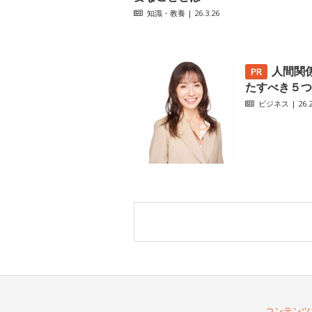
知識・教養
| 26.3.26
人間関
たすべき５つ
ビジネス
| 26.2
コンテンツ