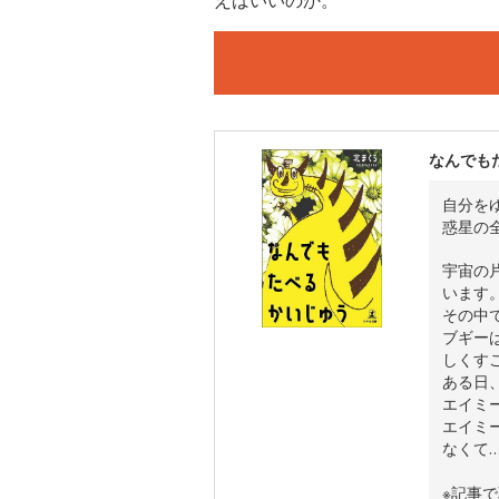
なんでも
自分を
惑星の
宇宙の
います
その中
ブギー
しくす
ある日
エイミ
エイミ
なくて
※記事