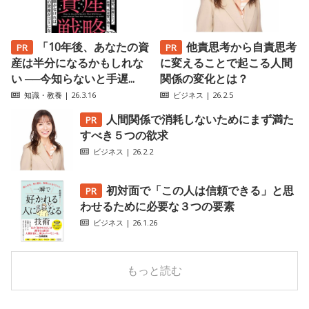
「10年後、あなたの資
他責思考から自責思考
産は半分になるかもしれな
に変えることで起こる人間
い ──今知らないと手遅...
関係の変化とは？
知識・教養
| 26.3.16
ビジネス
| 26.2.5
人間関係で消耗しないためにまず満た
すべき５つの欲求
ビジネス
| 26.2.2
初対面で「この人は信頼できる」と思
わせるために必要な３つの要素
ビジネス
| 26.1.26
もっと読む