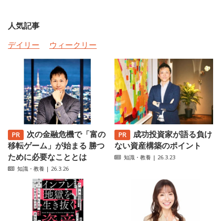
人気記事
デイリー
ウィークリー
次の金融危機で「富の
成功投資家が語る負け
移転ゲーム」が始まる 勝つ
ない資産構築のポイント
ために必要なこととは
知識・教養
| 26.3.23
知識・教養
| 26.3.26