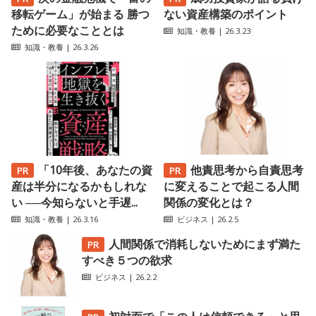
移転ゲーム」が始まる 勝つ
ない資産構築のポイント
ために必要なこととは
知識・教養
| 26.3.23
知識・教養
| 26.3.26
「10年後、あなたの資
他責思考から自責思考
産は半分になるかもしれな
に変えることで起こる人間
い ──今知らないと手遅...
関係の変化とは？
知識・教養
| 26.3.16
ビジネス
| 26.2.5
人間関係で消耗しないためにまず満た
すべき５つの欲求
ビジネス
| 26.2.2