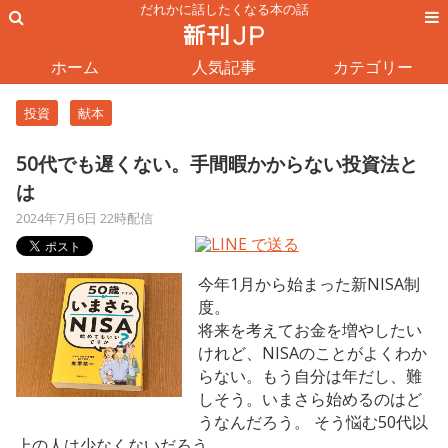
だれかに話したくなる本の話
ホーム
人気記事
カテゴリー
投資
献本
50代でも遅くない。手間暇かからない投資法と
は
2024年7月6日 22時配信
今年1月から始まった新NISA制
度。
将来を考えてお金を増やしたい
けれど、NISAのことがよくわか
らない。もう自分は年だし、難
しそう。いまさら始めるのはど
うなんだろう。 そう悩む50代以
上の人は少なくないだろう。