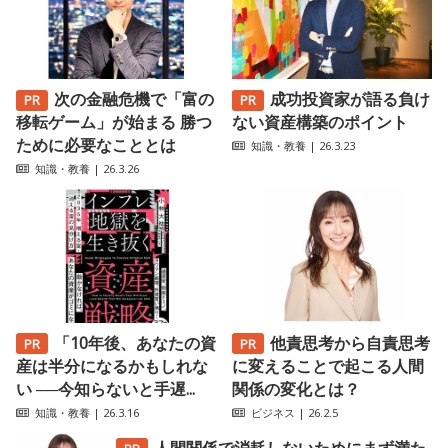
次の金融危機で「富の
成功投資家が語る負け
移転ゲーム」が始まる 勝つ
ない資産構築のポイント
ために必要なこととは
知識・教養
| 26.3.23
知識・教養
| 26.3.26
「10年後、あなたの資
他責思考から自責思考
産は半分になるかもしれな
に変えることで起こる人間
い ──今知らないと手遅...
関係の変化とは？
知識・教養
| 26.3.16
ビジネス
| 26.2.5
人間関係で消耗しないためにまず満た