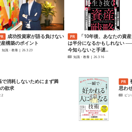
成功投資家が語る負けない
「10年後、あなたの資産
資産構築のポイント
は半分になるかもしれない ─
今知らないと手遅...
知識・教養
| 26.3.23
知識・教養
| 26.3.16
係で消耗しないためにまず満
の欲求
思わ
.2
ビジ