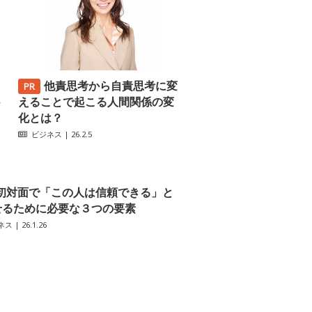
他責思考から自責思考に変
─
えることで起こる人間関係の変
化とは？
ビジネス
| 26.2.5
初対面で「この人は信頼できる」と
せるために必要な３つの要素
ネス
| 26.1.26