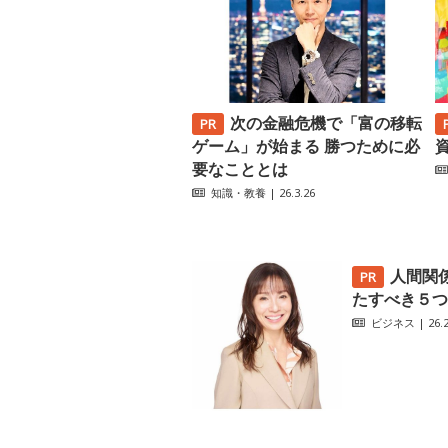
次の金融危機で「富の移転
ゲーム」が始まる 勝つために必
要なこととは
知識・教養
| 26.3.26
人間関
たすべき５つ
ビジネス
| 26.2