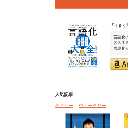
「うまく
言語化
各ＳＴ
言語化
人気記事
デイリー
ウィークリー