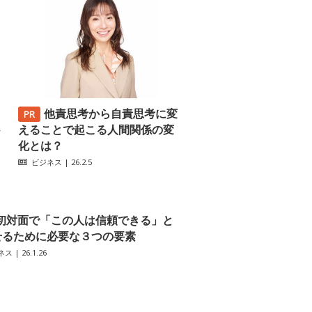
他責思考から自責思考に変
─
えることで起こる人間関係の変
化とは？
ビジネス
| 26.2.5
初対面で「この人は信頼できる」と
せるために必要な３つの要素
ネス
| 26.1.26