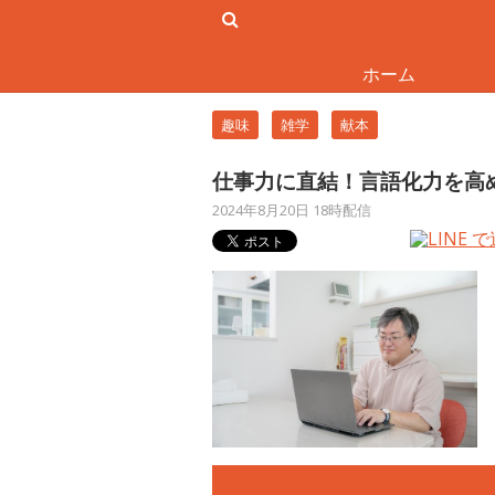
ホーム
趣味
雑学
献本
仕事力に直結！言語化力を高
2024年8月20日 18時配信