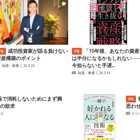
成功投資家が語る負けない
「10年後、あなたの資産
資産構築のポイント
は半分になるかもしれない ─
今知らないと手遅...
知識・教養
| 26.3.23
知識・教養
| 26.3.16
係で消耗しないためにまず満
の欲求
思わ
.2
ビジ