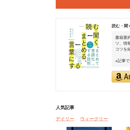
読む・聞
書籍要
ツ、情
コツを
※記事
人気記事
デイリー
ウィークリー