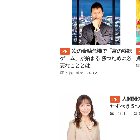
次の金融危機で「富の移転
ゲーム」が始まる 勝つために必
要なこととは
知識・教養
| 26.3.26
人間関
たすべき５つ
ビジネス
| 26.2