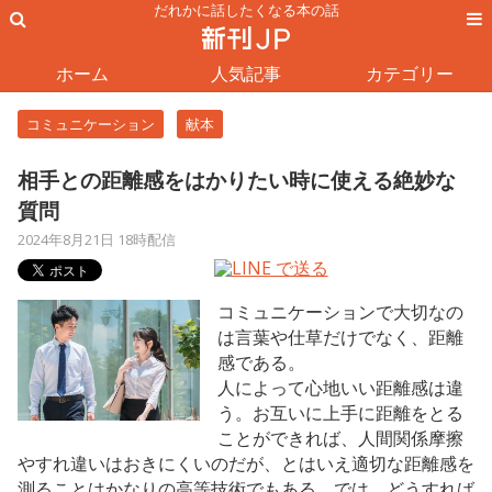
だれかに話したくなる本の話
ホーム
人気記事
カテゴリー
コミュニケーション
献本
相手との距離感をはかりたい時に使える絶妙な
質問
2024年8月21日 18時配信
コミュニケーションで大切なの
は言葉や仕草だけでなく、距離
感である。
人によって心地いい距離感は違
う。お互いに上手に距離をとる
ことができれば、人間関係摩擦
やすれ違いはおきにくいのだが、とはいえ適切な距離感を
測ることはかなりの高等技術でもある。では、どうすれば