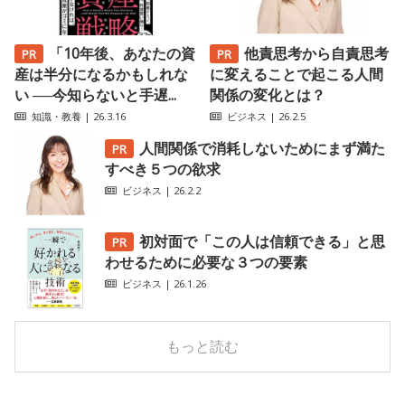
「10年後、あなたの資
他責思考から自責思考
産は半分になるかもしれな
に変えることで起こる人間
い ──今知らないと手遅...
関係の変化とは？
知識・教養
| 26.3.16
ビジネス
| 26.2.5
人間関係で消耗しないためにまず満た
すべき５つの欲求
ビジネス
| 26.2.2
初対面で「この人は信頼できる」と思
わせるために必要な３つの要素
ビジネス
| 26.1.26
もっと読む