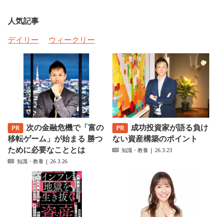
人気記事
デイリー
ウィークリー
次の金融危機で「富の
成功投資家が語る負け
移転ゲーム」が始まる 勝つ
ない資産構築のポイント
ために必要なこととは
知識・教養
| 26.3.23
知識・教養
| 26.3.26