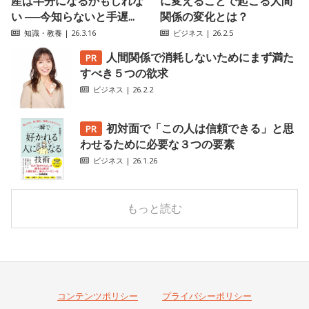
産は半分になるかもしれな
に変えることで起こる人間
い ──今知らないと手遅...
関係の変化とは？
知識・教養
| 26.3.16
ビジネス
| 26.2.5
人間関係で消耗しないためにまず満た
すべき５つの欲求
ビジネス
| 26.2.2
初対面で「この人は信頼できる」と思
わせるために必要な３つの要素
ビジネス
| 26.1.26
もっと読む
コンテンツポリシー
プライバシーポリシー