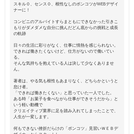
スキル０、センス０、根性なしのポンコツがWEBデザイ
ナーに！
コンビニのアルバイトすらまともにできなかった引きこ
もりがダメダメな自分に挑んだどん底からの挑戦と成長
の軌跡
日々の生活に彩りがなく、仕事に情熱を感じられない。
できれば働きたくないけど、仕方がないので働いてい
る。
そんな気持ちを抱えている人は決して少なくありませ
ん。
著者は、やる気も根性もあまりなく、どちらかというと
怠け者。
「できれば働きたくない」と思っていた一人でした。
ある時「お菓子を食べながら仕事ができそうだから」と
いう軽い動機で
クリエイティブ業界に足を踏み入れてしまったことで、
人生が一変します。
何もできない挫折だらけの「ポンコツ」見習いＷＥＢデ