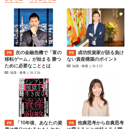
デイリー
ウィークリー
次の金融危機で「富の
成功投資家が語る負け
移転ゲーム」が始まる 勝つ
ない資産構築のポイント
ために必要なこととは
知識・教養
| 26.3.23
知識・教養
| 26.3.26
「10年後、あなたの資
他責思考から自責思考