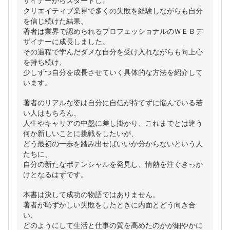
ザイナーからスタートし、
クリエイティブ業界で多くの失敗を経験しながらも自分
を信じ続けた結果、
著者は業界で認められるプロフェッショナルのＷＥＢデ
ザイナーに成長しました。
その過程で学んだダメな自分を受け入れながらも向上心
を持ち続け、
少しずつ自分を成長させていく具体的な方法を紹介して
います。
著者のリアルな姿は自分に自信が持てずに悩んでいる若
い人はもちろん、
人生やキャリアの中盤に差し掛かり、これまでとは違う
何か新しいことに挑戦をしたいが、
どう最初の一歩を踏み出せばいいか分からないという人
たちに、
自分の新たなポテンシャルを発見し、情熱を注ぐきっか
けとなるはずです。
本書は決して成功の物語ではありません。
著者が恥ずかしい失敗をしたときに内面とどう向き合
い、
どのようにして生活と仕事の質を高めたのかが細やかに