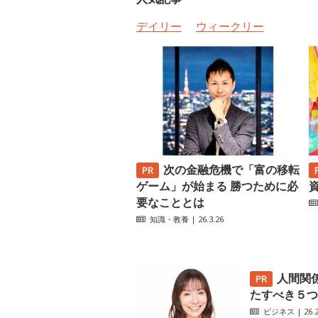
デイリー
ウィークリー
次の金融危機で「富の移転
ゲーム」が始まる 勝つために必
要なこととは
知識・教養
| 26.3.26
人間関
たすべき５つ
ビジネス
| 26.2