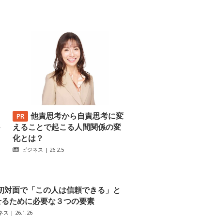
他責思考から自責思考に変
─
えることで起こる人間関係の変
化とは？
ビジネス
| 26.2.5
初対面で「この人は信頼できる」と
せるために必要な３つの要素
ネス
| 26.1.26