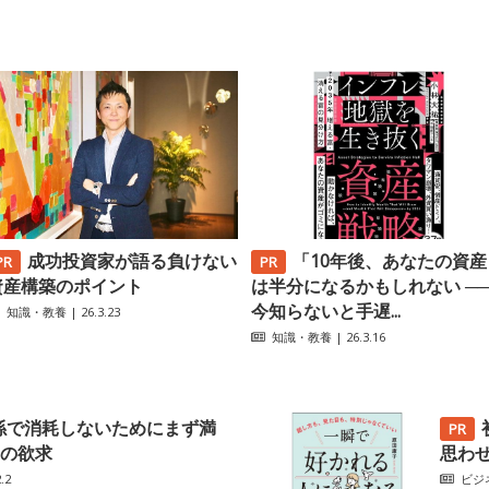
成功投資家が語る負けない
「10年後、あなたの資産
資産構築のポイント
は半分になるかもしれない ─
今知らないと手遅...
知識・教養
| 26.3.23
知識・教養
| 26.3.16
係で消耗しないためにまず満
の欲求
思わ
.2
ビジ