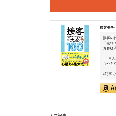
接客モチ
接客の
「売れ
お客様
……そ
もやも
※記事
人気記事