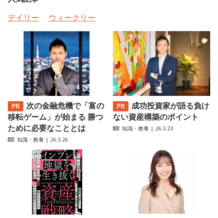
デイリー
ウィークリー
次の金融危機で「富の
成功投資家が語る負け
移転ゲーム」が始まる 勝つ
ない資産構築のポイント
ために必要なこととは
知識・教養
| 26.3.23
知識・教養
| 26.3.26