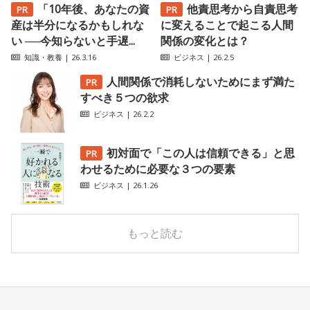
「10年後、あなたの資
他責思考から自責思考
産は半分になるかもしれな
に変えることで起こる人間
い ──今知らないと手遅...
関係の変化とは？
知識・教養
| 26.3.16
ビジネス
| 26.2.5
人間関係で消耗しないためにまず満た
すべき５つの欲求
ビジネス
| 26.2.2
初対面で「この人は信頼できる」と思
わせるために必要な３つの要素
ビジネス
| 26.1.26
もっと読む