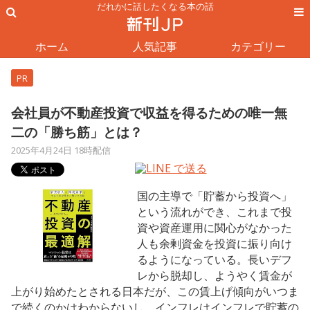
だれかに話したくなる本の話
ホーム
人気記事
カテゴリー
PR
会社員が不動産投資で収益を得るための唯一無
二の「勝ち筋」とは？
2025年4月24日 18時配信
国の主導で「貯蓄から投資へ」
という流れができ、これまで投
資や資産運用に関心がなかった
人も余剰資金を投資に振り向け
るようになっている。長いデフ
レから脱却し、ようやく賃金が
上がり始めたとされる日本だが、この賃上げ傾向がいつま
で続くのかはわからないし、インフレはインフレで貯蓄の