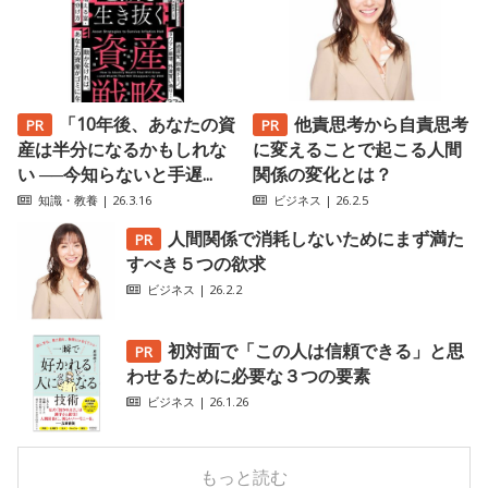
「10年後、あなたの資
他責思考から自責思考
産は半分になるかもしれな
に変えることで起こる人間
い ──今知らないと手遅...
関係の変化とは？
知識・教養
| 26.3.16
ビジネス
| 26.2.5
人間関係で消耗しないためにまず満た
すべき５つの欲求
ビジネス
| 26.2.2
初対面で「この人は信頼できる」と思
わせるために必要な３つの要素
ビジネス
| 26.1.26
もっと読む