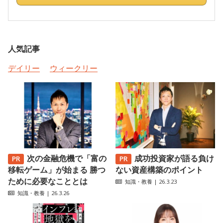
人気記事
デイリー
ウィークリー
次の金融危機で「富の
成功投資家が語る負け
移転ゲーム」が始まる 勝つ
ない資産構築のポイント
ために必要なこととは
知識・教養
| 26.3.23
知識・教養
| 26.3.26