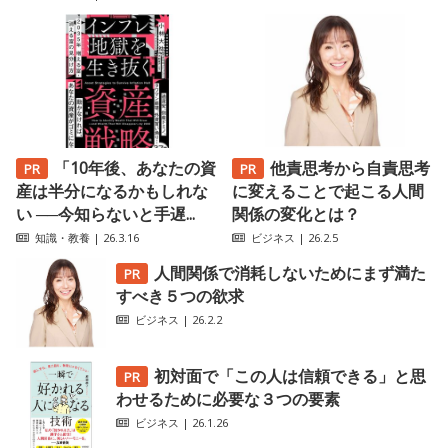
「10年後、あなたの資
他責思考から自責思考
産は半分になるかもしれな
に変えることで起こる人間
い ──今知らないと手遅...
関係の変化とは？
知識・教養
| 26.3.16
ビジネス
| 26.2.5
人間関係で消耗しないためにまず満た
すべき５つの欲求
ビジネス
| 26.2.2
初対面で「この人は信頼できる」と思
わせるために必要な３つの要素
ビジネス
| 26.1.26