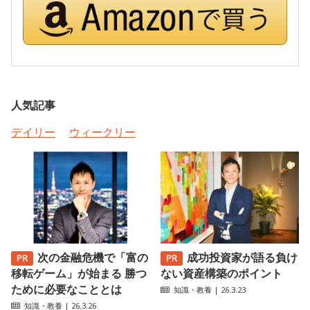
人気記事
デイリー
ウィークリー
次の金融危機で「富の
成功投資家が語る負け
移転ゲーム」が始まる 勝つ
ない資産構築のポイント
ために必要なこととは
知識・教養
| 26.3.23
知識・教養
| 26.3.26