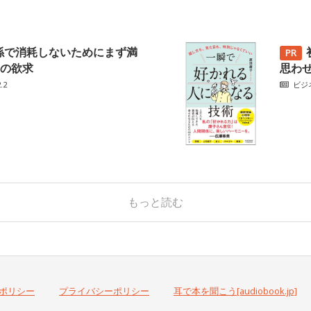
係で消耗しないためにまず満
の欲求
思わ
.2
ビジ
もっと読む
ポリシー
プライバシーポリシー
耳で本を聞こう[audiobook.jp]