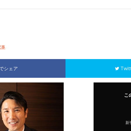
記事
k でシェア
Twi
こ
新