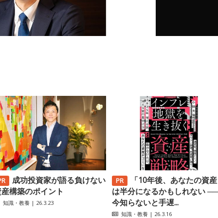
成功投資家が語る負けない
「10年後、あなたの資産
資産構築のポイント
は半分になるかもしれない ─
今知らないと手遅...
知識・教養
| 26.3.23
知識・教養
| 26.3.16