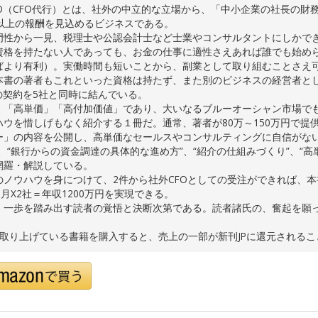
FO（CFO代行）とは、社外の中立的な立場から、「中小企業の社長の財
円以上の報酬を見込めるビジネスである。
門性から一見、税理士や公認会計士など士業やコンサルタントにしかで
資格を持たない人であっても、お金の仕事に適性さえあれば誰でも始め
ばより有利）。実働時間も短いことから、副業として取り組むことさえ
本書の著者もこれといった資格は持たず、また別のビジネスの経営者とし
Oの契約を5社と同時に結んでいる。
、「高単価」「高付加価値」であり、大いなるブルーオーシャン市場でも
ハウを惜しげもなく紹介する１冊だ。通常、著者が80万～150万円で提
ー」の内容を公開し、高単価なセールスやコンサルティングに自信がない
”、“銀行からの資金調達の具体的な進め方”、“紹介の仕組みづくり”、“
網羅・解説している。
のノウハウを身につけて、2件から社外CFOとしての受注ができれば、本
ヶ月X2社＝年収1200万円を実現できる。
、一歩を踏み出す読者の覚悟と決断次第である。読者諸氏の、奮起を願
で取り上げている書籍を購入すると、売上の一部が新刊JPに還元される