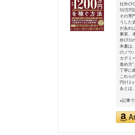
社外C
50万
その専
うした
があれ
事実、
外CF
本書は
のノウ
カデミ
進め方
丁寧に
これら
円X12
あとは
※記事