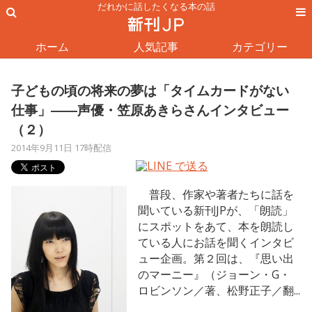
だれかに話したくなる本の話
ホーム
人気記事
カテゴリー
子どもの頃の将来の夢は「タイムカードがない
仕事」――声優・笠原あきらさんインタビュー
（２）
2014年9月11日 17時配信
普段、作家や著者たちに話を
聞いている新刊JPが、「朗読」
にスポットをあて、本を朗読し
ている人にお話を聞くインタビ
ュー企画。第２回は、『思い出
のマーニー』（ジョーン・G・
ロビンソン／著、松野正子／翻...