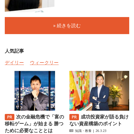
» 続きを読む
人気記事
デイリー
ウィークリー
次の金融危機で「富の
成功投資家が語る負け
移転ゲーム」が始まる 勝つ
ない資産構築のポイント
ために必要なこととは
知識・教養
| 26.3.23