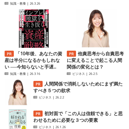
知識・教養
| 26.3.26
「10年後、あなたの資
他責思考から自責思考
産は半分になるかもしれな
に変えることで起こる人間
い ──今知らないと手遅...
関係の変化とは？
知識・教養
| 26.3.16
ビジネス
| 26.2.5
人間関係で消耗しないためにまず満た
すべき５つの欲求
ビジネス
| 26.2.2
初対面で「この人は信頼できる」と思
わせるために必要な３つの要素
ビジネス
| 26.1.26