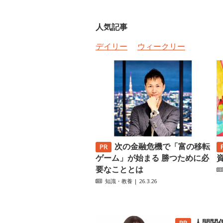
人気記事
デイリー
ウィークリー
次の金融危機で「富の移転
ゲーム」が始まる 勝つために必
要なこととは
知識・教養
| 26.3.26
人間関