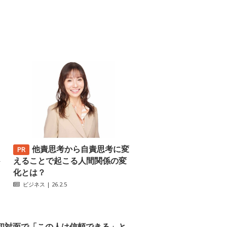
他責思考から自責思考に変
─
えることで起こる人間関係の変
化とは？
ビジネス
| 26.2.5
初対面で「この人は信頼できる」と