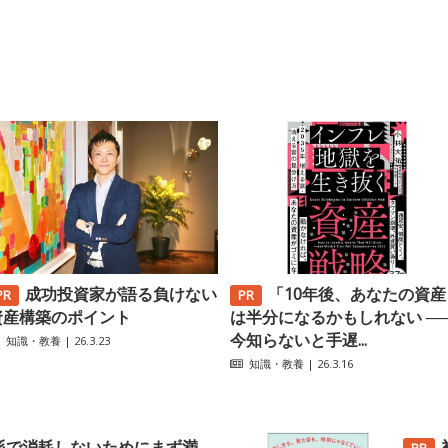
成功投資家が語る負けない
「10年後、あなたの資産
資産構築のポイント
は半分になるかもしれない ─
今知らないと手遅...
知識・教養
| 26.3.23
知識・教養
| 26.3.16
係で消耗しないためにまず満