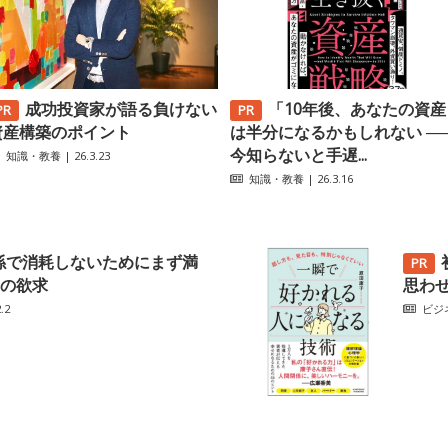
成功投資家が語る負けない
「10年後、あなたの資産
資産構築のポイント
は半分になるかもしれない ─
今知らないと手遅...
知識・教養
| 26.3.23
知識・教養
| 26.3.16
係で消耗しないためにまず満
の欲求
思わ
.2
ビジ