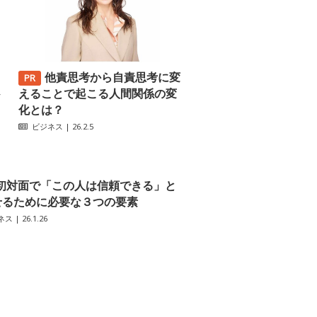
他責思考から自責思考に変
─
えることで起こる人間関係の変
化とは？
ビジネス
| 26.2.5
初対面で「この人は信頼できる」と
せるために必要な３つの要素
ネス
| 26.1.26