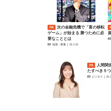
次の金融危機で「富の移転
ゲーム」が始まる 勝つために必
要なこととは
知識・教養
| 26.3.26
人間関
たすべき５つ
ビジネス
| 26.2