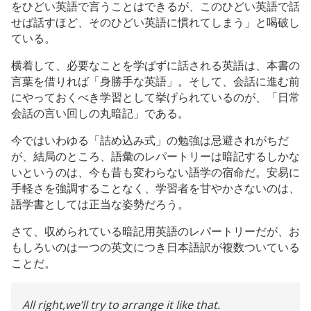
をひどい英語で言うことはできるが、このひどい英語で話
せば話すほど、そのひどい英語に慣れてしまう」と喝破し
ている。
横着して、必要なことを学ばずに話される英語は、本書の
言葉を借りれば「身勝手な英語」。そして、会話に進む前
にやっておくべき学習として挙げられているのが、「日常
会話の言い回しの丸暗記」である。
今ではいわゆる「詰め込み式」の勉強は忌避されがちだ
が、結局のところ、語彙のレパートリーは暗記するしかな
いというのは、今も昔も変わらない語学の宿命だ。安易に
手軽さを強調することなく、学習者を甘やかさないのは、
語学書としては正当な姿勢だろう。
さて、収められている暗記用英語のレパートリーだが、お
もしろいのは一つの英文につき日本語訳が複数ついている
ことだ。
All right,we’ll try to arrange it like that.