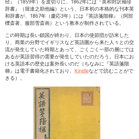
径』（1859年）を皮切りに、1862年には『英和対訳袖珍
辞書』（堀達之助他編）という、日本初の本格的な刊本英
和辞書が、1867年（慶応3年）には『英語箋階梯』（阿部
櫟斎著、服部雪斎画）という教本が制作されている。
この時期は長い鎖国が終わり、日本の使節団が訪米した
り、商業の分野でイギリスなど英語圏から来た人々との交
流が発生していた時期とあって、ごくごく一部の層にでは
あるが英語習得の需要が発生していたのだろう。日本にお
ける英語本の歴史は案外長いのだ（ちなみに『英語箋階
梯』は電子書籍化されており、
Kindle
などで読むことがで
きる）。