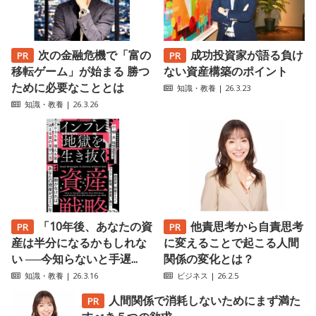
次の金融危機で「富の
成功投資家が語る負け
移転ゲーム」が始まる 勝つ
ない資産構築のポイント
ために必要なこととは
知識・教養
| 26.3.23
知識・教養
| 26.3.26
「10年後、あなたの資
他責思考から自責思考
産は半分になるかもしれな
に変えることで起こる人間
い ──今知らないと手遅...
関係の変化とは？
知識・教養
| 26.3.16
ビジネス
| 26.2.5
人間関係で消耗しないためにまず満た