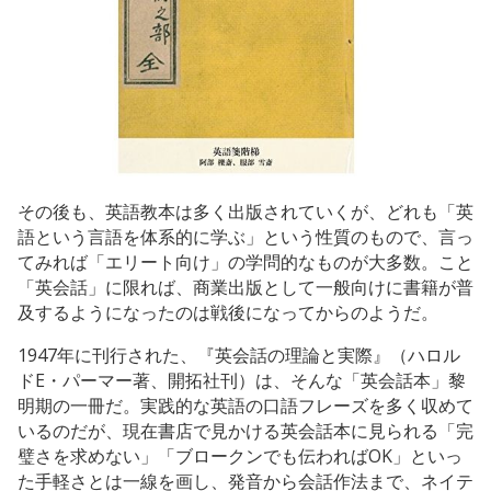
その後も、英語教本は多く出版されていくが、どれも「英
語という言語を体系的に学ぶ」という性質のもので、言っ
てみれば「エリート向け」の学問的なものが大多数。こと
「英会話」に限れば、商業出版として一般向けに書籍が普
及するようになったのは戦後になってからのようだ。
1947年に刊行された、『英会話の理論と実際』（ハロル
ドE・パーマー著、開拓社刊）は、そんな「英会話本」黎
明期の一冊だ。実践的な英語の口語フレーズを多く収めて
いるのだが、現在書店で見かける英会話本に見られる「完
璧さを求めない」「ブロークンでも伝わればOK」といっ
た手軽さとは一線を画し、発音から会話作法まで、ネイテ