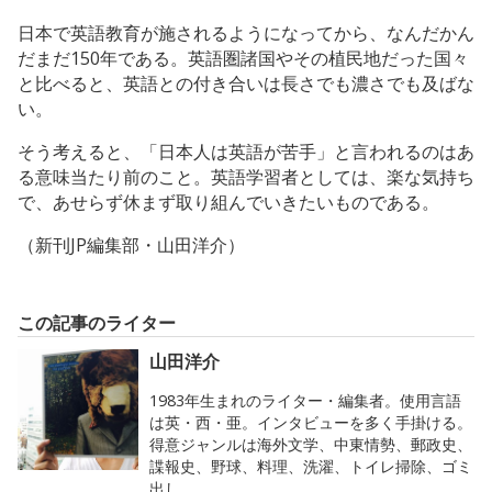
日本で英語教育が施されるようになってから、なんだかん
だまだ150年である。英語圏諸国やその植民地だった国々
と比べると、英語との付き合いは長さでも濃さでも及ばな
い。
そう考えると、「日本人は英語が苦手」と言われるのはあ
る意味当たり前のこと。英語学習者としては、楽な気持ち
で、あせらず休まず取り組んでいきたいものである。
（新刊JP編集部・山田洋介）
この記事のライター
山田洋介
1983年生まれのライター・編集者。使用言語
は英・西・亜。インタビューを多く手掛ける。
得意ジャンルは海外文学、中東情勢、郵政史、
諜報史、野球、料理、洗濯、トイレ掃除、ゴミ
出し。