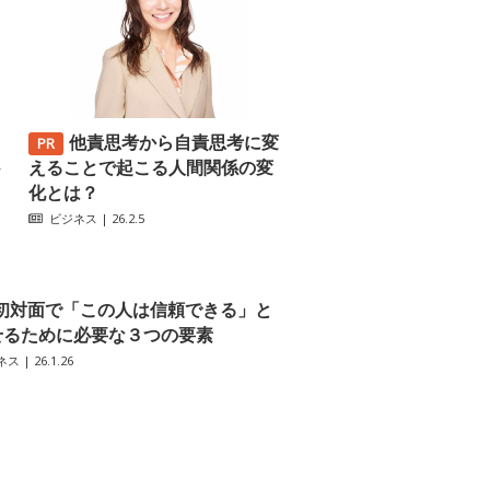
他責思考から自責思考に変
─
えることで起こる人間関係の変
化とは？
ビジネス
| 26.2.5
初対面で「この人は信頼できる」と
せるために必要な３つの要素
ネス
| 26.1.26