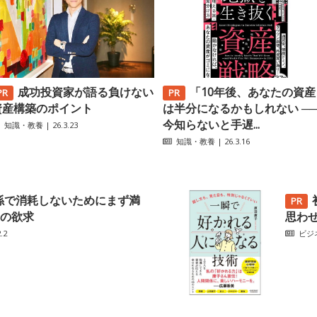
成功投資家が語る負けない
「10年後、あなたの資産
資産構築のポイント
は半分になるかもしれない ─
今知らないと手遅...
知識・教養
| 26.3.23
知識・教養
| 26.3.16
係で消耗しないためにまず満
の欲求
思わ
.2
ビジ