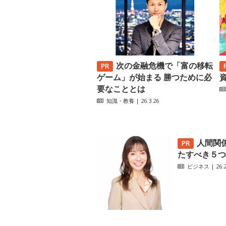
次の金融危機で「富の移転
ゲーム」が始まる 勝つために必
要なこととは
知識・教養
| 26.3.26
人間関
たすべき５つ
ビジネス
| 26.2