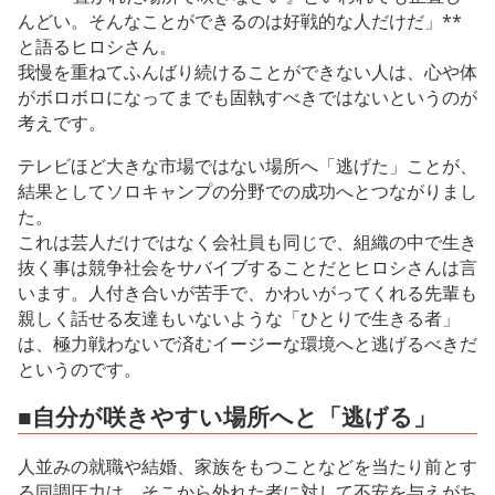
んどい。そんなことができるのは好戦的な人だけだ」**
と語るヒロシさん。
我慢を重ねてふんばり続けることができない人は、心や体
がボロボロになってまでも固執すべきではないというのが
考えです。
テレビほど大きな市場ではない場所へ「逃げた」ことが、
結果としてソロキャンプの分野での成功へとつながりまし
た。
これは芸人だけではなく会社員も同じで、組織の中で生き
抜く事は競争社会をサバイブすることだとヒロシさんは言
います。人付き合いが苦手で、かわいがってくれる先輩も
親しく話せる友達もいないような「ひとりで生きる者」
は、極力戦わないで済むイージーな環境へと逃げるべきだ
というのです。
■自分が咲きやすい場所へと「逃げる」
人並みの就職や結婚、家族をもつことなどを当たり前とす
る同調圧力は、そこから外れた者に対して不安を与えがち