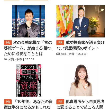
次の金融危機で「富の
成功投資家が語る負け
移転ゲーム」が始まる 勝つ
ない資産構築のポイント
ために必要なこととは
知識・教養
| 26.3.23
知識・教養
| 26.3.26
「10年後、あなたの資
他責思考から自責思考
産は半分になるかもしれな
に変えることで起こる人間