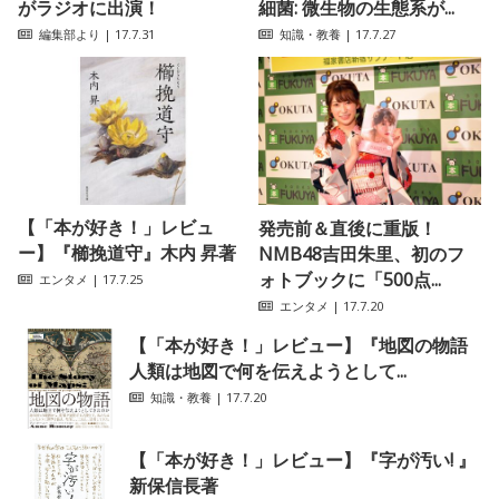
がラジオに出演！
細菌: 微生物の生態系が...
編集部より
| 17.7.31
知識・教養
| 17.7.27
【「本が好き！」レビュ
発売前＆直後に重版！
ー】『櫛挽道守』木内 昇著
NMB48吉田朱里、初のフ
ォトブックに「500点...
エンタメ
| 17.7.25
エンタメ
| 17.7.20
【「本が好き！」レビュー】『地図の物語
人類は地図で何を伝えようとして...
知識・教養
| 17.7.20
【「本が好き！」レビュー】『字が汚い! 』
新保信長著