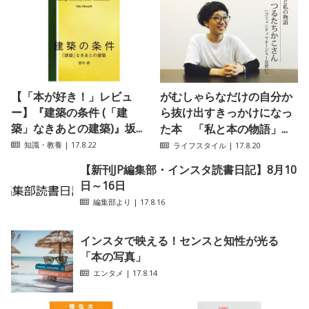
【「本が好き！」レビュ
がむしゃらなだけの自分か
ー】『建築の条件 (「建
ら抜け出すきっかけになっ
築」なきあとの建築)』坂...
た本 「私と本の物語」...
知識・教養
| 17.8.22
ライフスタイル
| 17.8.20
【新刊JP編集部・インスタ読書日記】8月10
日～16日
編集部より
| 17.8.16
インスタで映える！センスと知性が光る
「本の写真」
エンタメ
| 17.8.14