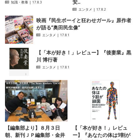
安...
知識・教養
| 17.8.3
エンタメ
| 17.8.2
映画『民生ボーイと狂わせガール』原作者
が語る“奥田民生像”
エンタメ
| 17.8.1
【「本が好き！」レビュー】『後妻業』黒
川 博行著
エンタメ
| 17.8.1
【編集部より】８月３日
【「本が好き！」レビュ
朝、新刊ＪＰ編集部・金井
ー】『あなたの体は9割が