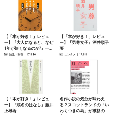
【「本が好き！」レビュ
【「本が好き！」レビュ
ー】『大人になると、なぜ
ー】『男尊女子』酒井順子
1年が短くなるのか?』一...
著
知識・教養
| 17.8.10
エンタメ
| 17.8.8
【「本が好き！」レビュ
名作小説の気分が味わえ
ー】『戒名のはなし』藤井
る？スコットランドの「い
正雄著
わくつきの島」が破格の