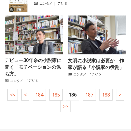
エンタメ
| 17.7.18
デビュー30年余の小説家に
文明に小説家は必要か 作
聞く「モチベーションの保
家が語る「小説家の役割」
ち方」
エンタメ
| 17.7.15
エンタメ
| 17.7.16
<<
<
184
185
186
187
188
>
>>