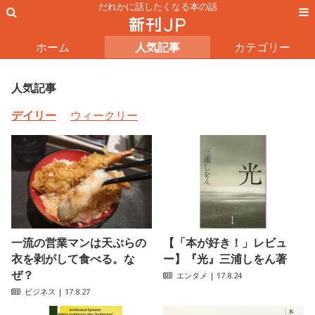
だれかに話したくなる本の話
ホーム
人気記事
カテゴリー
人気記事
デイリー
ウィークリー
一流の営業マンは天ぷらの
【「本が好き！」レビュ
衣を剥がして食べる。な
ー】『光』三浦しをん著
ぜ？
エンタメ
| 17.8.24
ビジネス
| 17.8.27