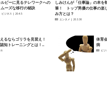
カルビーに見るテレワークへの
しみけんが「仕事論」の本を
スムーズな移行の秘訣
筆！ トップ男優の仕事の楽
み方とは？
ビジネス
| 20.4.5
エンタメ
| 20.3.30
えるならゴリラを見習え！
体育
認知トレーニングとは！...
病
.6
ビジ