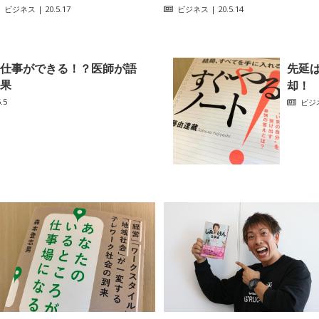
ビジネス
| 20.5.17
ビジネス
| 20.5.14
仕事ができる！？医師が語
先延
果
却！
.5
ビジ