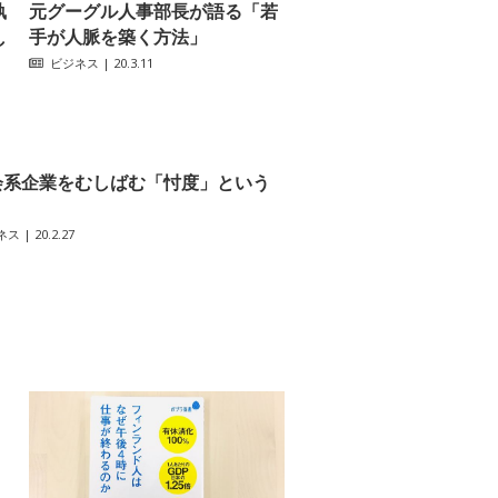
執
元グーグル人事部長が語る「若
手が人脈を築く方法」
し
ビジネス
| 20.3.11
会系企業をむしばむ「忖度」という
ネス
| 20.2.27