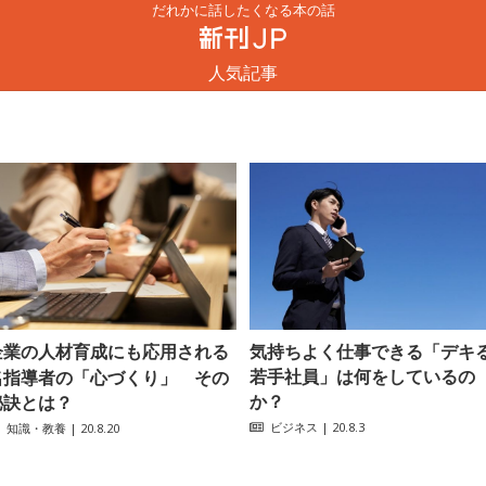
だれかに話したくなる本の話
人気記事
企業の人材育成にも応用される
気持ちよく仕事できる「デキ
若手社員」は何をしているの
名指導者の「心づくり」 その
か？
秘訣とは？
ビジネス
| 20.8.3
知識・教養
| 20.8.20