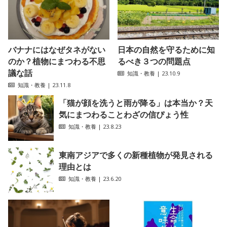
バナナにはなぜタネがない
日本の自然を守るために知
のか？植物にまつわる不思
るべき３つの問題点
議な話
知識・教養
| 23.10.9
知識・教養
| 23.11.8
「猫が顔を洗うと雨が降る」は本当か？天
気にまつわることわざの信ぴょう性
知識・教養
| 23.8.23
東南アジアで多くの新種植物が発見される
理由とは
知識・教養
| 23.6.20