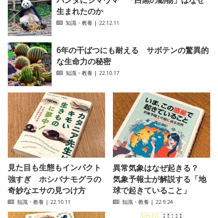
パンダにシマウマ 「白黒の動物」はなぜ
生まれたのか
知識・教養
| 22.12.11
6年の干ばつにも耐える サボテンの驚異的
な生命力の秘密
知識・教養
| 22.10.17
見た目も生態もインパクト
異常気象はなぜ起きる？
強すぎ ホシバナモグラの
気象予報士が解説する「地
奇妙なエサの見つけ方
球で起きていること」
知識・教養
| 22.10.11
知識・教養
| 22.9.24