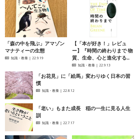
「森の中を飛ぶ」アマゾン
【「本が好き！」レビュ
マナティーの生態
ー】『時間の終わりまで 物
質、生命、心と進化する...
知識・教養
| 22.9.19
知識・教養
| 22.9.13
「お花見」に「絵馬」変わりゆく日本の習
慣
知識・教養
| 22.8.12
「老い」もまた成長 稲の一生に見る人生
訓
知識・教養
| 22.7.17