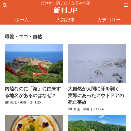
だれかに話したくなる本の話
ホーム
人気記事
カテゴリー
環境・エコ・自然
内陸なのに「海」に由来す
大自然が人間に牙を剥く…
る地名があるのはなぜ？
実際にあったアウトドアの
死亡事故
知識・教養
| 24.1.25
知識・教養
| 23.12.6