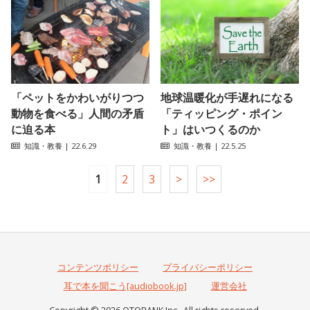
「ペットをかわいがりつつ
地球温暖化が手遅れになる
動物を食べる」人間の矛盾
「ティッピング・ポイン
に迫る本
ト」はいつくるのか
知識・教養
| 22.6.29
知識・教養
| 22.5.25
1
2
3
>
>>
コンテンツポリシー
プライバシーポリシー
耳で本を聞こう[audiobook.jp]
運営会社