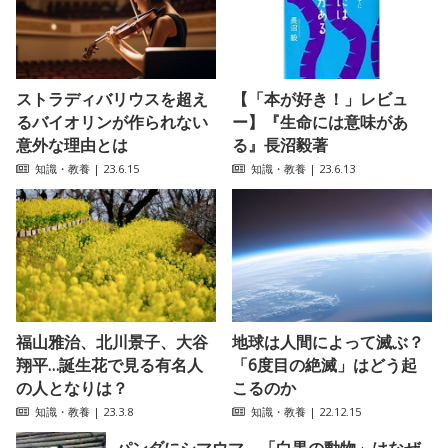
ストラディバリウスを超え
【「本が好き！」レビュ
るバイオリンが作られない
ー】『生命には意味があ
意外な理由とは
る』長沼毅著
知識・教養
| 23.6.15
知識・教養
| 23.6.13
福山雅治、北川景子、大谷
地球は人間によって滅ぶ？
翔平…誕生花で見る有名人
「6度目の絶滅」はどう起
の人となりは？
こるのか
知識・教養
| 23.3.8
知識・教養
| 22.12.15