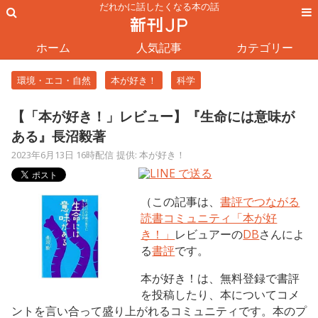
だれかに話したくなる本の話
ホーム
人気記事
カテゴリー
環境・エコ・自然
本が好き！
科学
【「本が好き！」レビュー】『生命には意味が
ある』長沼毅著
2023年6月13日 16時配信
提供: 本が好き！
（この記事は、
書評でつながる
読書コミュニティ「本が好
き！」
レビュアーの
DB
さんによ
る
書評
です。
本が好き！は、無料登録で書評
を投稿したり、本についてコメ
ントを言い合って盛り上がれるコミュニティです。本のプ