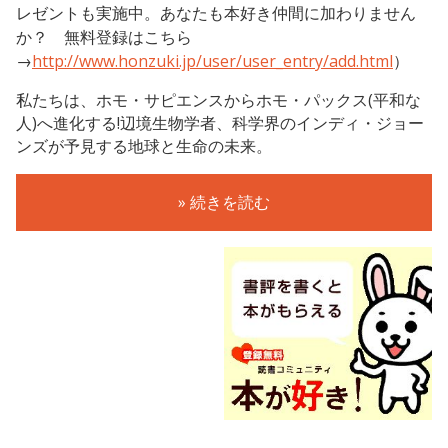
レゼントも実施中。あなたも本好き仲間に加わりません
か？ 無料登録はこちら
→
http://www.honzuki.jp/user/user_entry/add.html
）
私たちは、ホモ・サピエンスからホモ・パックス(平和な
人)へ進化する!辺境生物学者、科学界のインディ・ジョー
ンズが予見する地球と生命の未来。
» 続きを読む