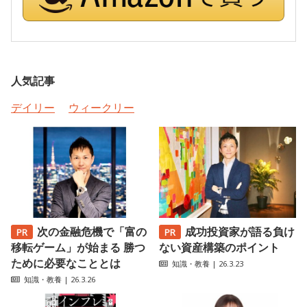
人気記事
デイリー
ウィークリー
次の金融危機で「富の
成功投資家が語る負け
移転ゲーム」が始まる 勝つ
ない資産構築のポイント
ために必要なこととは
知識・教養
| 26.3.23
知識・教養
| 26.3.26