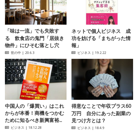
「味は一流」でも失敗す
ネットで個人ビジネス 成
る 飲食店の鬼門「居抜き
功を妨げる「まちがった情
物件」にひそむ落とし穴
報」
世の中
| 20.6.3
ビジネス
| 19.2.22
中国人の「爆買い」はこれ
得意なことで年収プラス60
からが本番！商機をつかむ
万円 自分にあった副業の
ために知るべき新興富裕...
見つけ方とは？
ビジネス
| 18.12.28
ビジネス
| 18.4.9