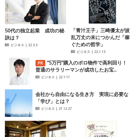
「青汁王子」三崎優太が波
50代の独立起業 成功の秘
乱万丈の末につかんだ「稼
訣は？
ぐための哲学」
ビジネス
| 22.3.3
ビジネス
| 22.1.13
“5万円”購入のボロ物件で高利回り！
普通のサラリーマンが成功したお宝...
ビジネス
| 22.1.11
会社から自由になる生き方 実現に必要な
「学び」とは？
ビジネス
| 21.12.27