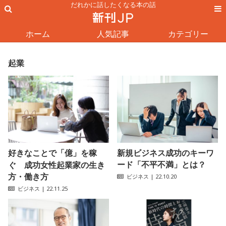
だれかに話したくなる本の話
ホーム
人気記事
カテゴリー
起業
好きなことで「億」を稼
新規ビジネス成功のキーワ
ード「不平不満」とは？
ぐ 成功女性起業家の生き
方・働き方
ビジネス
| 22.10.20
ビジネス
| 22.11.25