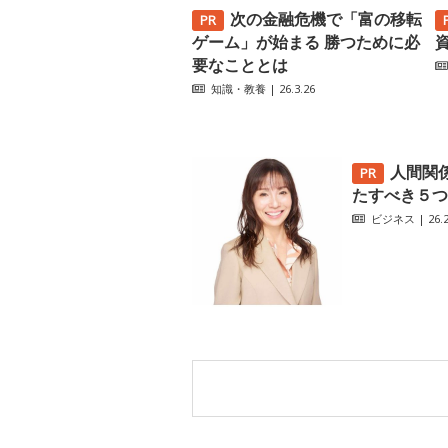
次の金融危機で「富の移転
ゲーム」が始まる 勝つために必
要なこととは
知識・教養
| 26.3.26
人間関
たすべき５つ
ビジネス
| 26.2