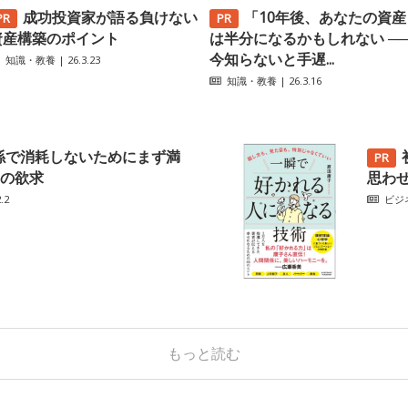
成功投資家が語る負けない
「10年後、あなたの資産
資産構築のポイント
は半分になるかもしれない ─
今知らないと手遅...
知識・教養
| 26.3.23
知識・教養
| 26.3.16
係で消耗しないためにまず満
の欲求
思わ
.2
ビジ
もっと読む