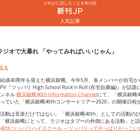
だれかに話したくなる本の話
人気記事
”ラジオで大暴れ 「やってみればいいじゃん」
結成40周年を迎えた横浜銀蝿。今年5月、各メンバーが自宅
PV『ツッパリ High School Rock'n Roll (在宅自粛編)』
ンネル
横浜銀蝿40th Information Channel
にて、「横浜銀蝿4
っていた「横浜銀蝿40thコンサートツアー2020」の開催日
活動は音楽だけではない。「横浜銀蝿40th」としての活動のひ
「横浜銀蝿にとって、ラジオはタブーの外側にある活動」と語
40th ツッパリハイスクール ～ツッパリってやっぱりかっこい