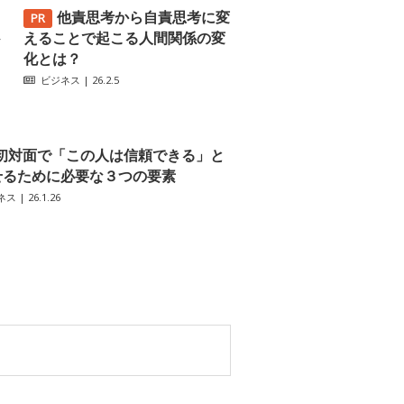
他責思考から自責思考に変
─
えることで起こる人間関係の変
化とは？
ビジネス
| 26.2.5
初対面で「この人は信頼できる」と
せるために必要な３つの要素
ネス
| 26.1.26