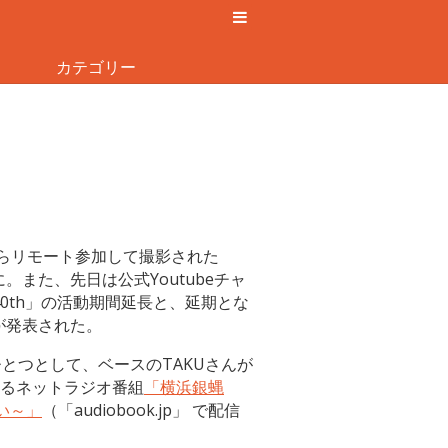
カテゴリー
からリモート参加して撮影された
が話題に。また、先日は公式Youtubeチャ
0th」の活動期間延長と、延期とな
程が発表された。
とつとして、ベースのTAKUさんが
るネットラジオ番組
「横浜銀蝿
い～」
（「audiobook.jp」 で配信