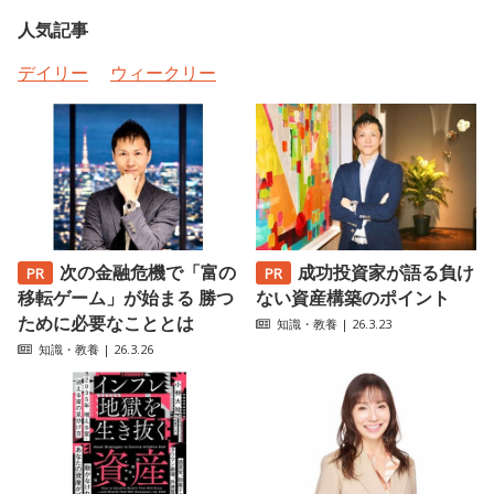
人気記事
デイリー
ウィークリー
次の金融危機で「富の
成功投資家が語る負け
移転ゲーム」が始まる 勝つ
ない資産構築のポイント
ために必要なこととは
知識・教養
| 26.3.23
知識・教養
| 26.3.26