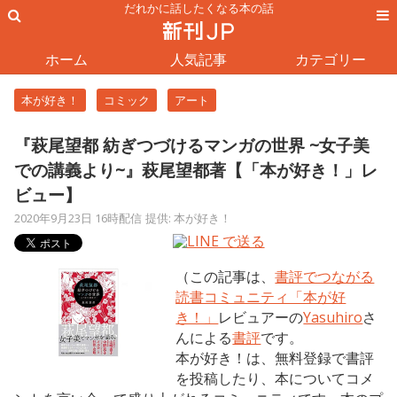
だれかに話したくなる本の話
ホーム
人気記事
カテゴリー
本が好き！
コミック
アート
『萩尾望都 紡ぎつづけるマンガの世界 ~女子美
での講義より~』萩尾望都著【「本が好き！」レ
ビュー】
2020年9月23日 16時配信
提供: 本が好き！
（この記事は、
書評でつながる
読書コミュニティ「本が好
き！」
レビュアーの
Yasuhiro
さ
んによる
書評
です。
本が好き！は、無料登録で書評
を投稿したり、本についてコメ