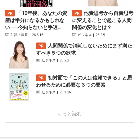
「10年後、あなたの資
他責思考から自責思考
産は半分になるかもしれな
に変えることで起こる人間
い ──今知らないと手遅...
関係の変化とは？
知識・教養
| 26.3.16
ビジネス
| 26.2.5
人間関係で消耗しないためにまず満た
すべき５つの欲求
ビジネス
| 26.2.2
初対面で「この人は信頼できる」と思
わせるために必要な３つの要素
ビジネス
| 26.1.26
もっと読む