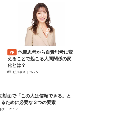
他責思考から自責思考に変
─
えることで起こる人間関係の変
化とは？
ビジネス
| 26.2.5
初対面で「この人は信頼できる」と
せるために必要な３つの要素
ネス
| 26.1.26