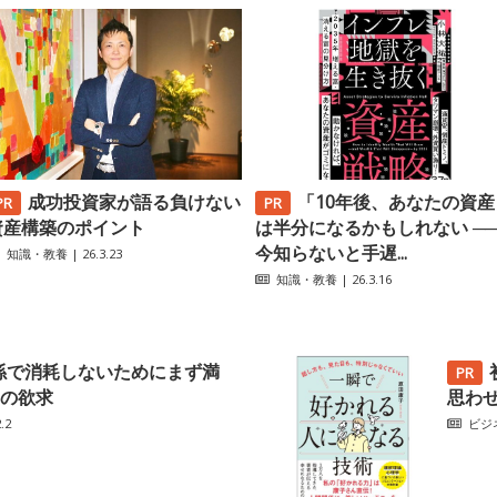
成功投資家が語る負けない
「10年後、あなたの資産
資産構築のポイント
は半分になるかもしれない ─
今知らないと手遅...
知識・教養
| 26.3.23
知識・教養
| 26.3.16
係で消耗しないためにまず満
の欲求
思わ
.2
ビジ