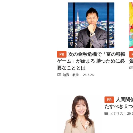
次の金融危機で「富の移転
ゲーム」が始まる 勝つために必
要なこととは
知識・教養
| 26.3.26
人間関
たすべき５つ
ビジネス
| 26.2