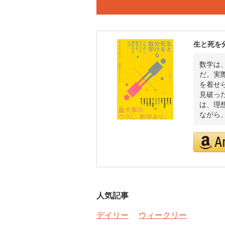
生と死を
数学は
だ。実
を着せ
見破っ
は、理
ながら
人気記事
デイリー
ウィークリー