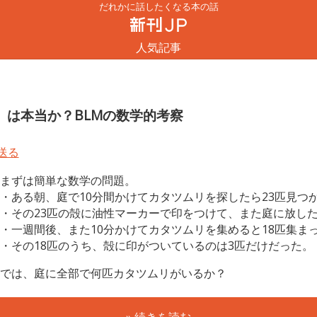
だれかに話したくなる本の話
人気記事
」は本当か？BLMの数学的考察
まずは簡単な数学の問題。
・ある朝、庭で10分間かけてカタツムリを探したら23匹見つ
・その23匹の殻に油性マーカーで印をつけて、また庭に放し
・一週間後、また10分かけてカタツムリを集めると18匹集ま
・その18匹のうち、殻に印がついているのは3匹だけだった。
では、庭に全部で何匹カタツムリがいるか？
» 続きを読む