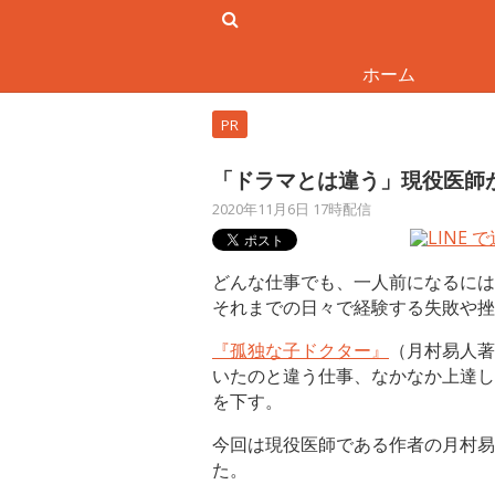
ホーム
PR
「ドラマとは違う」現役医師
2020年11月6日 17時配信
どんな仕事でも、一人前になるには
それまでの日々で経験する失敗や挫
『孤独な子ドクター』
（月村易人著
いたのと違う仕事、なかなか上達し
を下す。
今回は現役医師である作者の月村易
た。