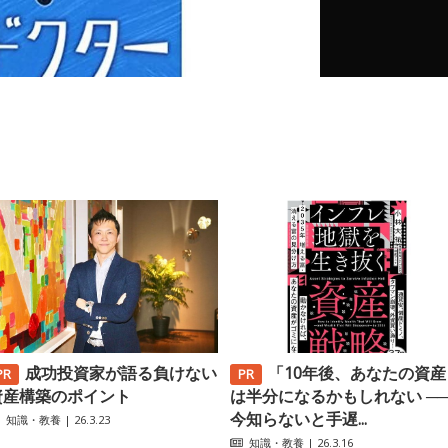
成功投資家が語る負けない
「10年後、あなたの資産
資産構築のポイント
は半分になるかもしれない ─
今知らないと手遅...
知識・教養
| 26.3.23
知識・教養
| 26.3.16