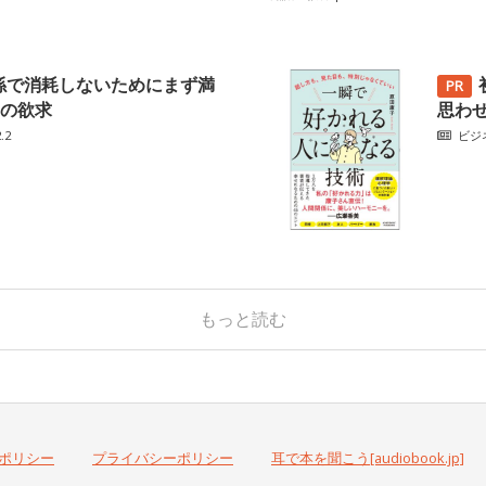
係で消耗しないためにまず満
の欲求
思わ
.2
ビジ
もっと読む
ポリシー
プライバシーポリシー
耳で本を聞こう[audiobook.jp]