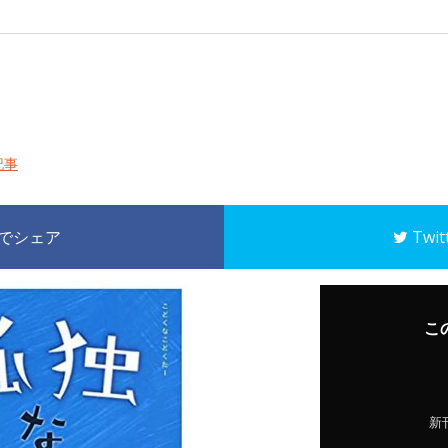
記事
k でシェア
Twi
こ
新