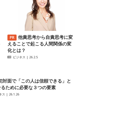
他責思考から自責思考に変
─
えることで起こる人間関係の変
化とは？
ビジネス
| 26.2.5
初対面で「この人は信頼できる」と
せるために必要な３つの要素
ネス
| 26.1.26