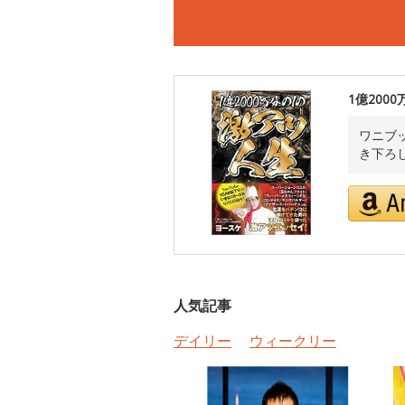
1億200
ワニブッ
き下ろ
人気記事
デイリー
ウィークリー