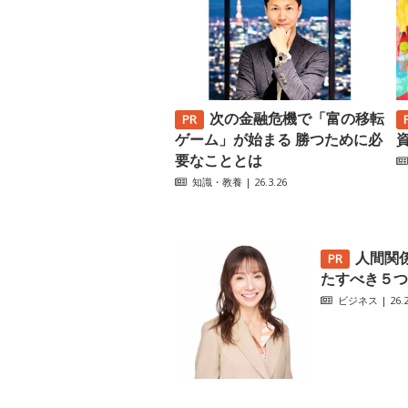
次の金融危機で「富の移転
ゲーム」が始まる 勝つために必
要なこととは
知識・教養
| 26.3.26
人間関
たすべき５つ
ビジネス
| 26.2