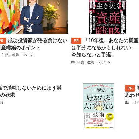
成功投資家が語る負けない
「10年後、あなたの資産
資産構築のポイント
は半分になるかもしれない ─
今知らないと手遅...
知識・教養
| 26.3.23
知識・教養
| 26.3.16
係で消耗しないためにまず満
の欲求
思わ
.2
ビジ