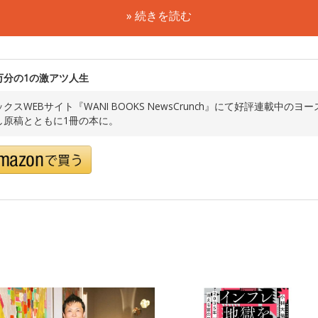
» 続きを読む
0万分の1の激アツ人生
クスWEBサイト『WANI BOOKS NewsCrunch』にて好評連載中
し原稿とともに1冊の本に。