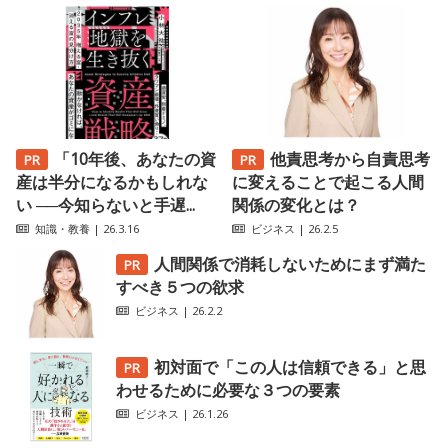
「10年後、あなたの資
他責思考から自責思考
産は半分になるかもしれな
に変えることで起こる人間
い ──今知らないと手遅...
関係の変化とは？
知識・教養
| 26.3.16
ビジネス
| 26.2.5
人間関係で消耗しないためにまず満た
すべき５つの欲求
ビジネス
| 26.2.2
初対面で「この人は信頼できる」と思
わせるために必要な３つの要素
ビジネス
| 26.1.26