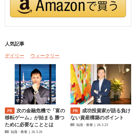
人気記事
デイリー
ウィークリー
次の金融危機で「富の
成功投資家が語る負け
移転ゲーム」が始まる 勝つ
ない資産構築のポイント
ために必要なこととは
知識・教養
| 26.3.23
知識・教養
| 26.3.26