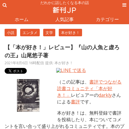
だれかに話したくなる本の話
ホーム
人気記事
カテゴリー
小説
エンタメ
文学
本が好き！
【「本が好き！」レビュー】『山の人魚と虚ろ
の王』山尾悠子著
2021年8月6日 16時配信
提供: 本が好き！
（この記事は、
書評でつながる
読書コミュニティ「本が好
き！」
レビュアーの
darkly
さん
による
書評
です。
本が好き！は、無料登録で書評
を投稿したり、本についてコメ
ントを言い合って盛り上がれるコミュニティです。本のプ