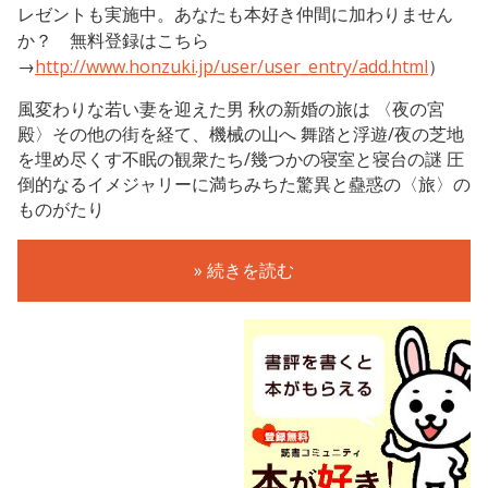
レゼントも実施中。あなたも本好き仲間に加わりません
か？ 無料登録はこちら
→
http://www.honzuki.jp/user/user_entry/add.html
）
風変わりな若い妻を迎えた男 秋の新婚の旅は 〈夜の宮
殿〉その他の街を経て、機械の山へ 舞踏と浮遊/夜の芝地
を埋め尽くす不眠の観衆たち/幾つかの寝室と寝台の謎 圧
倒的なるイメジャリーに満ちみちた驚異と蠱惑の〈旅〉の
ものがたり
» 続きを読む