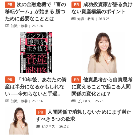
次の金融危機で「富の
成功投資家が語る負け
移転ゲーム」が始まる 勝つ
ない資産構築のポイント
ために必要なこととは
知識・教養
| 26.3.23
知識・教養
| 26.3.26
「10年後、あなたの資
他責思考から自責思考
産は半分になるかもしれな
に変えることで起こる人間
い ──今知らないと手遅...
関係の変化とは？
知識・教養
| 26.3.16
ビジネス
| 26.2.5
人間関係で消耗しないためにまず満た
すべき５つの欲求
ビジネス
| 26.2.2