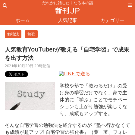
だれかに話したくなる本の話
ホーム
人気記事
カテゴリー
勉強法
勉強
人気教育YouTuberが教える「自宅学習」で成果
を出す方法
2021年10月20日 20時配信
学校や塾で「教わるだけ」の受
け身の学習だけでなく、家で主
体的に「学ぶ」ことでモチベー
ションも上がり勉強が楽しくな
り、成績もアップする。
そんな自宅学習の勉強法を紹介するのが『塾へ行かなくて
も成績が超アップ! 自宅学習の強化書』（葉一著、フォレ