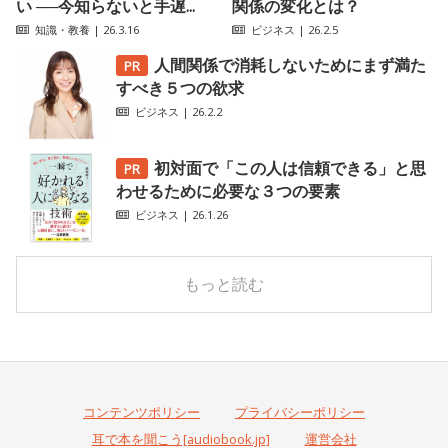
い ──今知らないと手遅...
関係の変化とは？
知識・教養
| 26.3.16
ビジネス
| 26.2.5
人間関係で消耗しないためにまず満た
すべき５つの欲求
ビジネス
| 26.2.2
初対面で「この人は信頼できる」と思
わせるために必要な３つの要素
ビジネス
| 26.1.26
もっと読む
コンテンツポリシー
プライバシーポリシー
耳で本を聞こう[audiobook.jp]
運営会社