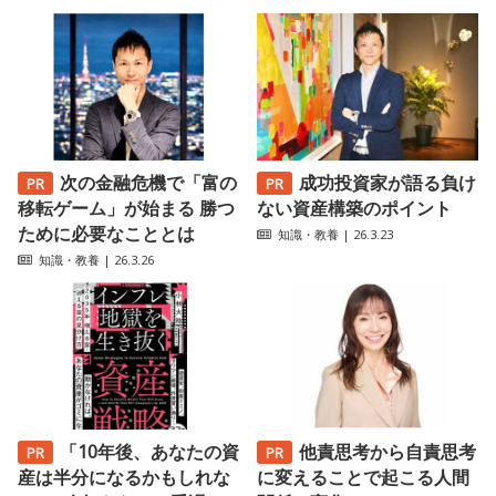
次の金融危機で「富の
成功投資家が語る負け
移転ゲーム」が始まる 勝つ
ない資産構築のポイント
ために必要なこととは
知識・教養
| 26.3.23
知識・教養
| 26.3.26
「10年後、あなたの資
他責思考から自責思考
産は半分になるかもしれな
に変えることで起こる人間