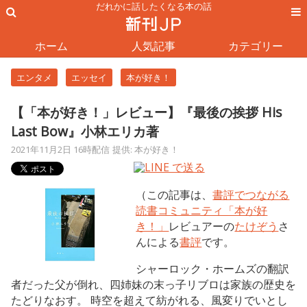
だれかに話したくなる本の話
ホーム
人気記事
カテゴリー
エンタメ
エッセイ
本が好き！
【「本が好き！」レビュー】『最後の挨拶 His
Last Bow』小林エリカ著
2021年11月2日 16時配信
提供: 本が好き！
（この記事は、
書評でつながる
読書コミュニティ「本が好
き！」
レビュアーの
たけぞう
さ
んによる
書評
です。
シャーロック・ホームズの翻訳
者だった父が倒れ、四姉妹の末っ子リブロは家族の歴史を
たどりなおす。 時空を超えて紡がれる、風変りでいとし